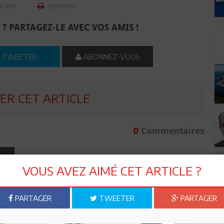
n ami
Imprimer
 ? PARTAGEZ-LE AVEC VOS AMIS !
TWEETER
ABONNEZ-VOUS
R CET ARTICLE
0
Commentaires
Commenter
VOUS AVEZ AIMÉ CET ARTICLE ?
PARTAGER
TWEETER
PARTAGER