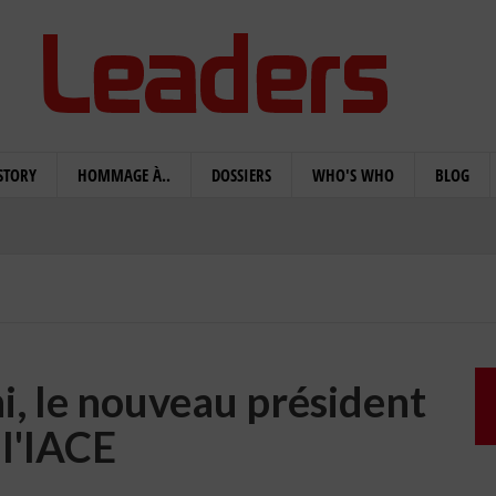
STORY
HOMMAGE À..
DOSSIERS
WHO'S WHO
BLOG
i, le nouveau président
 l'IACE