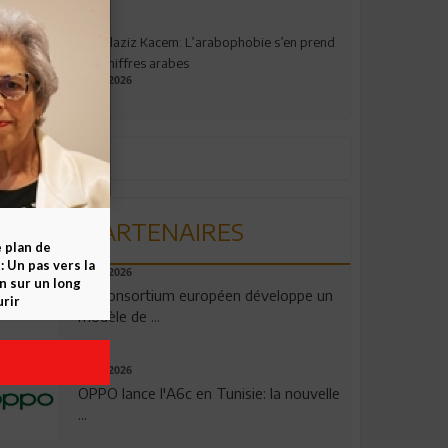
Abdelaziz Kacem: L’arabophobie s’en prend
aux chiffres arabes
09.07.2026
PARTENAIRES
e plan de
 Un pas vers la
06.08.2026
n sur un long
Un consortium européen développe un
rir
modèle de ...
04.08.2026
OPPO lance l'A6c en Tunisie: la nouvelle
...