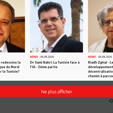
Envoyer
NEWS
- 06.08.2026
NEWS
- 06.08.2026
 redessine la
Dr Sami Bahri: La Tunisie face à
Riadh Zghal - L
ique du Nord:
l'IA - 2ème partie
développement:
 la Tunisie?
décentralisatio
chemin à parcou
Ne plus afficher