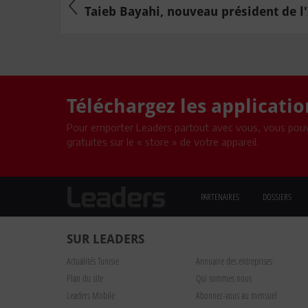
Taieb Bayahi, nouveau président de l
Téléchargez les applicati
Pour emporter Leaders partout avec vous, vous pouv
gratuites sur le « store » de votre appareil.
PARTENAIRES
DOSSIERS
SUR LEADERS
Actualités Tunisie
Annuaire des entreprises
Plan du site
Qui sommes nous
Leaders Mobile
Abonnez-vous au mensuel