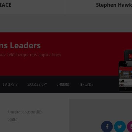
'IACE
Stephen Hawki
ons Leaders
ez télécharger nos applications
LEADERS TV
SUCCESS STORY
OPINIONS
TENDANCE
Annuaire de personnalités
Contact