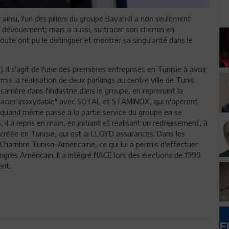
t ainsi, l'un des piliers du groupe Bayahi.Il a non seulement
du dévouement; mais a aussi, su tracer son chemin en
ute ont pu le distinguer et montrer sa singularité dans le
). Il s'agit de l'une des premières entreprises en Tunisie à avoir
ermis la réalisation de deux parkings au centre ville de Tunis
carrière dans l'industrie dans le groupe, en reprenant la
et acier inoxydable" avec SOTAL et STAMINOX, qui n'opèrent
st quand même passé à la partie service du groupe en se
 il a repris en main, en initiant et réalisant un redressement, à
créée en Tunisie, qui est la LLOYD assurances. Dans les
hambre Tuniso-Américaine, ce qui lui a permis d'effectuer
rès Américain. Il a intégré l'IACE lors des élections de 1999
ent.