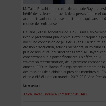
M. Taieb Bayahi est le cadet de la fratrie Bayahi. Il es
hérité des valeurs du travail, de la persévérance et 
accomplissant nombreuses réalisations qui sans nul do
monde de l'entreprise.
Il a, ainsi, été le fondateur de TPS (Tunis Park Service
initié le partenariat public privé. Cette entreprise a p
avec une concession de plus de 35 ans. Il a débuté sa 
division "Production, articles ménagers, aluminium 
plus de nos jours. Industriel dans l'âme, M. Bayahi e
concentrant sur la partie financière. En effet, en 2005,
travers sa restructuration, de la première compagnie 
années 1990, M. Bayahi fut également membre de la C
des missions de plaidoirie auprès des membres du Cong
et en a été élu lors du mandat 2012-2015 Vice-Présid
Lire aussi
Taieb Bayahi, nouveau président de l'IACE