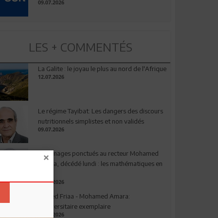
09.07.2026
LES + COMMENTÉS
La Galite : le joyau le plus au nord de l'Afrique
12.07.2026
Le régime Tayibat: Les dangers des discours
nutritionnels simplistes et non validés
09.07.2026
Hommages ponctués au recteur Mohamed
Amara, décédé lundi : les mathématiques en
deuil
03.08.2026
Ahmed Friaa - Mohamed Amara:
l’Universitaire exemplaire
04.08.2026