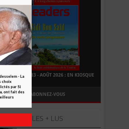
LEADERS N° 183 - AOÛT 2026 : EN KIOSQUE
esselem - La
s choix
ctés par Si
 ont fait des
ABONNEZ-VOUS
eilleurs
LES + LUS