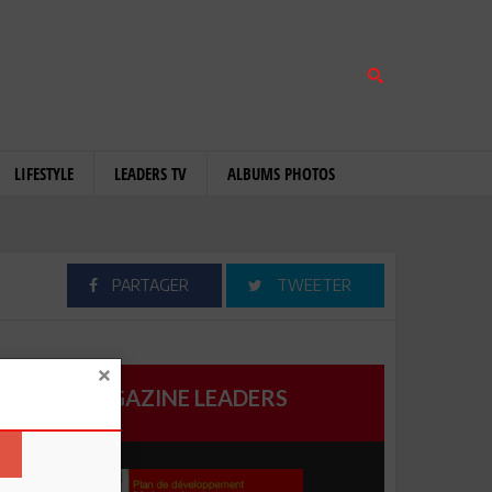
LIFESTYLE
LEADERS TV
ALBUMS PHOTOS
PARTAGER
TWEETER
MAGAZINE LEADERS