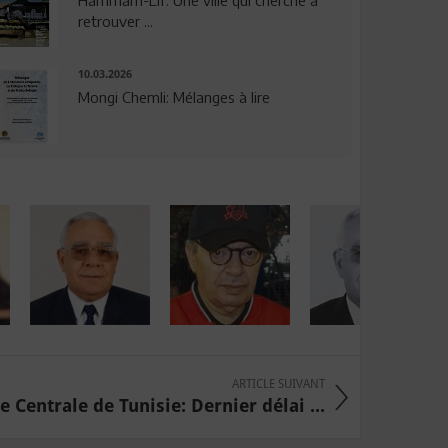
Hammam-Lif: Une ville qui cherche à
retrouver ...
10.03.2026
Mongi Chemli: Mélanges à lire
ARTICLE SUIVANT
 Centrale de Tunisie: Dernier délai ...