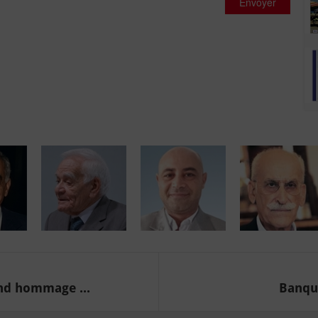
Envoyer
end hommage ...
Banque