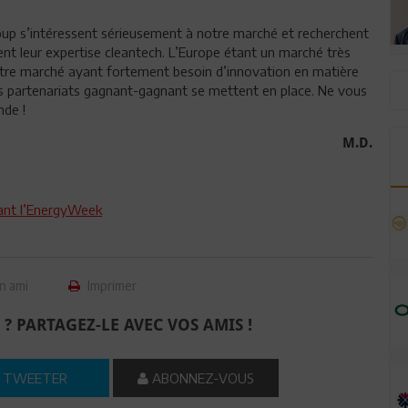
oup s’intéressent sérieusement à notre marché et recherchent
ent leur expertise cleantech. L’Europe étant un marché très
otre marché ayant fortement besoin d’innovation en matière
es partenariats gagnant-gagnant se mettent en place. Ne vous
nde !
M.D.
vant l’EnergyWeek
n ami
Imprimer
 ? PARTAGEZ-LE AVEC VOS AMIS !
TWEETER
ABONNEZ-VOUS