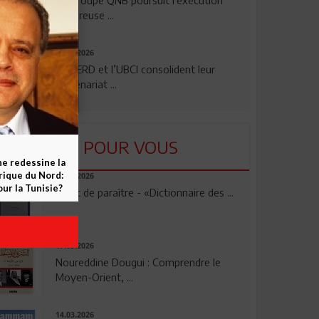
rigoureuse ...
24.07.2026
La BERD et l’UBCI consolident leur
partenariat ...
LU POUR VOUS
ne redessine la
frique du Nord:
23.04.2026
ur la Tunisie?
Vient de paraître - «Dictionnaire des ...
17.03.2026
Noureddine Dougui : Comprendre le
Moyen-Orient, ...
14.03.2026