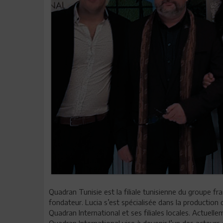
Quadran Tunisie est la filiale tunisienne du groupe f
fondateur. Lucia s’est spécialisée dans la production 
Quadran International et ses filiales locales. Actuellem