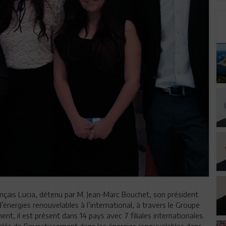
rançais Lucia, détenu par M. Jean-Marc Bouchet, son président
d’énergies renouvelables à l’international, à travers le Groupe
ent, il est présent dans 14 pays avec 7 filiales internationales.