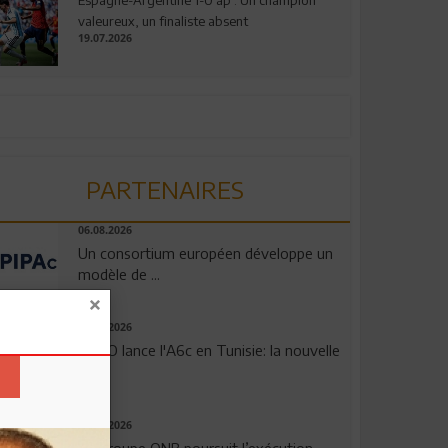
valeureux, un finaliste absent
19.07.2026
PARTENAIRES
06.08.2026
Un consortium européen développe un
modèle de ...
04.08.2026
OPPO lance l'A6c en Tunisie: la nouvelle
...
29.07.2026
Le Groupe QNB poursuit l’exécution