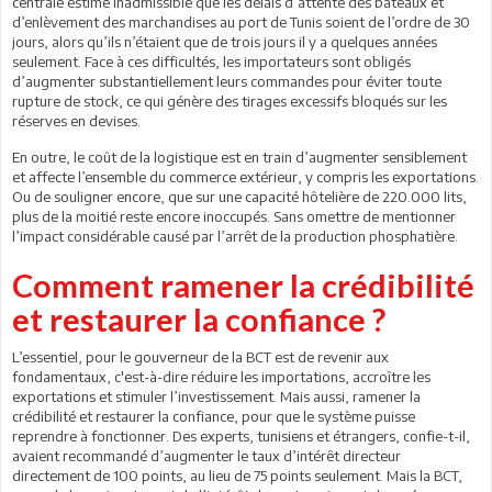
centrale estime inadmissible que les délais d’attente des bateaux et
d’enlèvement des marchandises au port de Tunis soient de l’ordre de 30
jours, alors qu’ils n’étaient que de trois jours il y a quelques années
seulement. Face à ces difficultés, les importateurs sont obligés
d’augmenter substantiellement leurs commandes pour éviter toute
rupture de stock, ce qui génère des tirages excessifs bloqués sur les
réserves en devises.
En outre, le coût de la logistique est en train d’augmenter sensiblement
et affecte l’ensemble du commerce extérieur, y compris les exportations.
Ou de souligner encore, que sur une capacité hôtelière de 220.000 lits,
plus de la moitié reste encore inoccupés. Sans omettre de mentionner
l’impact considérable causé par l’arrêt de la production phosphatière.
Comment ramener la crédibilité
et restaurer la confiance ?
L’essentiel, pour le gouverneur de la BCT est de revenir aux
fondamentaux, c'est-à-dire réduire les importations, accroître les
exportations et stimuler l’investissement. Mais aussi, ramener la
crédibilité et restaurer la confiance, pour que le système puisse
reprendre à fonctionner. Des experts, tunisiens et étrangers, confie-t-il,
avaient recommandé d’augmenter le taux d’intérêt directeur
directement de 100 points, au lieu de 75 points seulement. Mais la BCT,