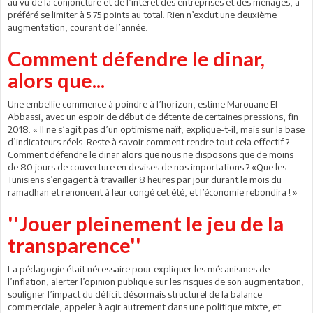
au vu de la conjoncture et de l’intérêt des entreprises et des ménages, a
préféré se limiter à 5.75 points au total. Rien n’exclut une deuxième
augmentation, courant de l’année.
Comment défendre le dinar,
alors que...
Une embellie commence à poindre à l’horizon, estime Marouane El
Abbassi, avec un espoir de début de détente de certaines pressions, fin
2018. « Il ne s’agit pas d’un optimisme naïf, explique-t-il, mais sur la base
d’indicateurs réels. Reste à savoir comment rendre tout cela effectif ?
Comment défendre le dinar alors que nous ne disposons que de moins
de 80 jours de couverture en devises de nos importations ? «Que les
Tunisiens s’engagent à travailler 8 heures par jour durant le mois du
ramadhan et renoncent à leur congé cet été, et l’économie rebondira ! »
''Jouer pleinement le jeu de la
transparence''
La pédagogie était nécessaire pour expliquer les mécanismes de
l’inflation, alerter l’opinion publique sur les risques de son augmentation,
souligner l’impact du déficit désormais structurel de la balance
commerciale, appeler à agir autrement dans une politique mixte, et