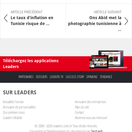
ARTICLE PRÉCÉDENT
ARTICLE SUIVANT
Le taux d’inflation en
Ons Abid met la
Tunisie risque de ...
photographie tunisienne à
...
Téléchargez les applications
Leaders
PARTENAIRES
DOSSIERS
LEADERS TV
SUCCESS STORY
OPINIONS
TENDANCE
SUR LEADERS
Actualités Tunisie
Annuaire des entreprises
Annuaire de personnalités
Plan du site
Qui sommes nous
Contact
Leaders Mobile
Abonnez-vous au mensuel
© 2009 - 2026 Leaders.com.tn Tous droits réservés.
Conception et Développement du site internet par
Tanit web