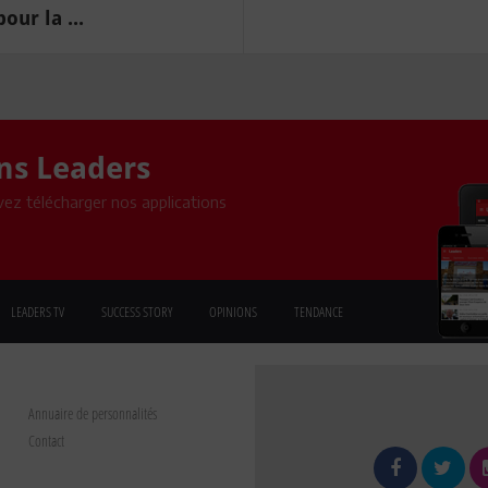
our la ...
ons Leaders
ez télécharger nos applications
LEADERS TV
SUCCESS STORY
OPINIONS
TENDANCE
Annuaire de personnalités
Contact