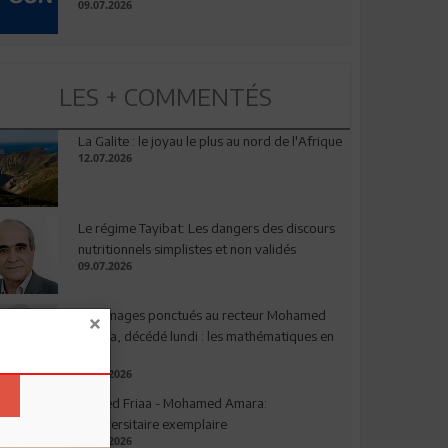
09.07.2026
LES + COMMENTÉS
La Galite : le joyau le plus au nord de l'Afrique
12.07.2026
Le régime Tayibat: Les dangers des discours
nutritionnels simplistes et non validés
09.07.2026
Hommages ponctués au recteur Mohamed
Amara, décédé lundi : les mathématiques en
deuil
03.08.2026
Ahmed Friaa - Mohamed Amara:
l’Universitaire exemplaire
04.08.2026