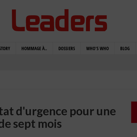
STORY
HOMMAGE À..
DOSSIERS
WHO'S WHO
BLOG
état d'urgence pour une
de sept mois