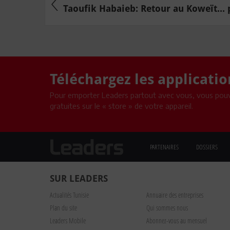
Taoufik Habaieb: Retour au Koweït... p
Téléchargez les applicati
Pour emporter Leaders partout avec vous, vous pouv
gratuites sur le « store » de votre appareil.
PARTENAIRES
DOSSIERS
SUR LEADERS
Actualités Tunisie
Annuaire des entreprises
Plan du site
Qui sommes nous
Leaders Mobile
Abonnez-vous au mensuel