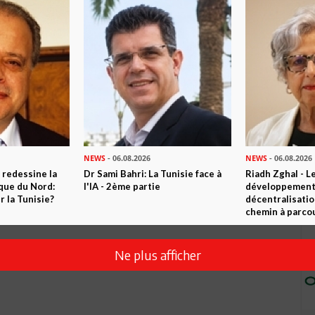
Envoyer
NEWS
- 06.08.2026
NEWS
- 06.08.2026
 redessine la
Dr Sami Bahri: La Tunisie face à
Riadh Zghal - L
ique du Nord:
l'IA - 2ème partie
développement:
 la Tunisie?
décentralisatio
chemin à parcou
Ne plus afficher