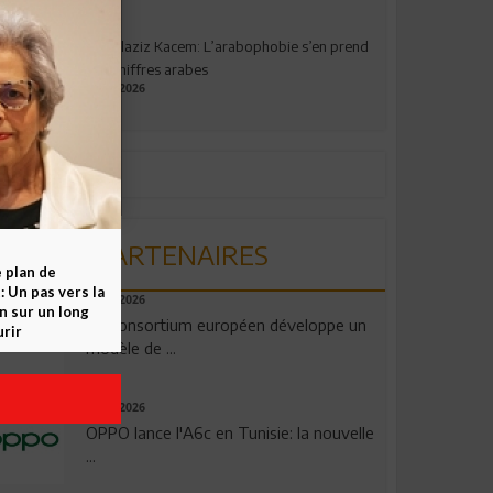
Abdelaziz Kacem: L’arabophobie s’en prend
aux chiffres arabes
09.07.2026
PARTENAIRES
e plan de
 Un pas vers la
06.08.2026
n sur un long
Un consortium européen développe un
rir
modèle de ...
04.08.2026
OPPO lance l'A6c en Tunisie: la nouvelle
...