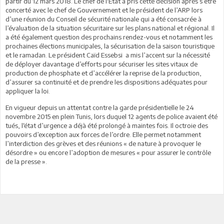
partir du 12 mars 2018. Le chef de l'Etat a pris cette décision après s’être
concerté avec le chef de Gouvernement et le président de l’ARP lors
d’une réunion du Conseil de sécurité nationale qui a été consacrée à
l’évaluation de la situation sécuritaire sur les plans national et régional. Il
a été également question des prochains rendez-vous et notamment les
prochaines élections municipales, la sécurisation de la saison touristique
et le ramadan. Le président Caïd Essebsi a mis l’accent sur la nécessité
de déployer davantage d’efforts pour sécuriser les sites vitaux de
production de phosphate et d’accélérer la reprise de la production,
d’assurer sa continuité et de prendre les dispositions adéquates pour
appliquer la loi.
En vigueur depuis un attentat contre la garde présidentielle le 24
novembre 2015 en plein Tunis, lors duquel 12 agents de police avaient été
tués, l‘état d’urgence a déjà été prolongé à maintes fois. Il octroie des
pouvoirs d’exception aux forces de l’ordre. Elle permet notamment
l’interdiction des grèves et des réunions « de nature à provoquer le
désordre » ou encore l’adoption de mesures « pour assurer le contrôle
de la presse ».