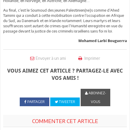
Hollande, en Norvège, en Autriche, en Allemagne….
Au final, c’est le Soumoud des jeunes Palestinien(ne)s comme d’Ahed
Tamimi qui a conduit à cette mobilisation contre l’occupation en Afrique
du Sud, au Danemark et en Irlande notamment. Leurs martyrs et leurs
souffrances sont autant de crimes que l’Humanité enregistre en vue du
passage devant la justice de ces criminels israéliens sans foi ni loi.
Mohamed Larbi Bouguerra
Envoyer à un ami
Imprimer
VOUS AIMEZ CET ARTICLE ? PARTAGEZ-LE AVEC
VOS AMIS !
ABONNEZ-
PARTAGER
TWEETER
VOUS
COMMENTER CET ARTICLE