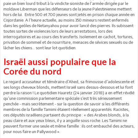
paie un bien lourd tribut à la vindicte sioniste de l’armée dirigée par le
moldave Liberman que les défenseurs de la jeune Palestinienne mettent
hors de lui. Entre 500 et 700 jeunes sont jetés en prison chaque année en
Cisjordanie. A l’heure actuelle, au moins 350 mineurs restent enfermés
dans les geôles de Netanyahou pour avoir lancé des pierres. Ils subissent
toutes sortes de violences lors de leurs arrestations, lors des
interrogatoires et au cours des transferts. Isolement en cachot, tortures,
privation de sommeil et de nourriture, menaces de sévices sexuels ou de
lâcher les chiens… sont leur lot quotidien.
Israël aussi populaire que la
Corée du nord
Le regard accusateur et téméraire d’Ahed, sa frimousse d’adolescente et
ses longs cheveux blonds, mettent Israël sans dessus-dessous et lui font
perdre la raison ! Le quotidien Haaretz (24 janvier 2018) a en effet révélé
qu’une commission parlementaire spéciale s’est très sérieusement
penchée - mais secrètement - sur la question de savoir si les différents
membres de la famille Tamimi étaient réellement apparentés. Racistes,
ces députés israéliens partaient du principe : « des Arabes blonds, à la
peau claire et aux yeux bleus, il y a anguille sous roche. Les Tamimi ne
peuvent former une seule et même famille : ils ont embauché des acteurs,
pour nous faire un Pallywood ».