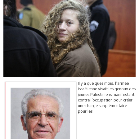
Il y a quelques mois, l’armée
israélienne visait les genoux des
jeunes Palestiniens manifestant
contre l’occupation pour créer
une charge supplémentaire
pour les