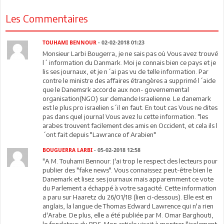
Les Commentaires
TOUHAMI BENNOUR
- 02-02-2018 01:23
Monsieur Larbi Bougerra, je ne sais pas où Vous avez trouvé
l´ information du Danmark. Moi je connais bien ce pays et je
lis ses journaux, et je n´ai pas vu de telle information. Par
contre le ministre des affaires étrangères a supprimé l´aide
que le Danemsrk accorde aux non- governemental
organisation(NGO) sur demande Israelienne. Le danemark
est le plus pro israelien s´il en faut. En tout cas Vous ne dites
pas dans quel journal Vous avez lu cette information. "les
arabes trouvent facilement des amis en Occident, et cela ils l
´ont fait depuis "Lawrance of Arabien"
BOUGUERRA LARBI
- 05-02-2018 12:58
"A M. Touhami Bennour: J'ai trop le respect des lecteurs pour
publier des "fake news". Vous connaissez peut-être bien le
Danemark et lisez ses journaux mais apparemment ce vote
du Parlement a échappé à votre sagacité. Cette information
a paru sur Haaretz du 26/01/18 (lien ci-dessous). Elle est en
anglais, la langue de Thomas Edward Lawrence qui n'a rien
d'Arabe. De plus, elle a été publiée par M. Omar Barghouti,
le fondateur du BDS. Mon article visait à montrer l'isolement