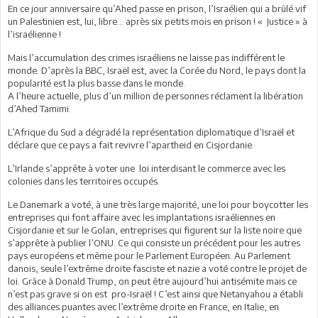
En ce jour anniversaire qu’Ahed passe en prison, l’Israélien qui a brûlé vif
un Palestinien est, lui, libre… après six petits mois en prison ! « Justice » à
l’israélienne !
Mais l’accumulation des crimes israéliens ne laisse pas indifférent le
monde. D’après la BBC, Israël est, avec la Corée du Nord, le pays dont la
popularité est la plus basse dans le monde.
A l’heure actuelle, plus d’un million de personnes réclament la libération
d’Ahed Tamimi.
L’Afrique du Sud a dégradé la représentation diplomatique d’Israël et
déclare que ce pays a fait revivre l’apartheid en Cisjordanie.
L’Irlande s’apprête à voter une loi interdisant le commerce avec les
colonies dans les territoires occupés.
Le Danemark a voté, à une très large majorité, une loi pour boycotter les
entreprises qui font affaire avec les implantations israéliennes en
Cisjordanie et sur le Golan, entreprises qui figurent sur la liste noire que
s’apprête à publier l’ONU. Ce qui consiste un précédent pour les autres
pays européens et même pour le Parlement Européen. Au Parlement
danois, seule l’extrême droite fasciste et nazie a voté contre le projet de
loi. Grâce à Donald Trump, on peut être aujourd’hui antisémite mais ce
n’est pas grave si on est pro-Israël ! C’est ainsi que Netanyahou a établi
des alliances puantes avec l’extrême droite en France, en Italie, en