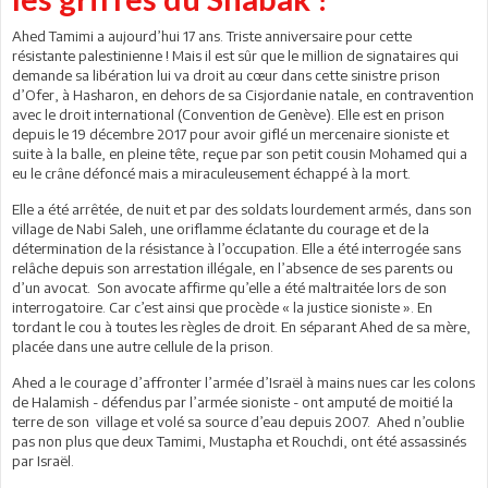
Ahed Tamimi a aujourd’hui 17 ans. Triste anniversaire pour cette
résistante palestinienne ! Mais il est sûr que le million de signataires qui
demande sa libération lui va droit au cœur dans cette sinistre prison
d’Ofer, à Hasharon, en dehors de sa Cisjordanie natale, en contravention
avec le droit international (Convention de Genève). Elle est en prison
depuis le 19 décembre 2017 pour avoir giflé un mercenaire sioniste et
suite à la balle, en pleine tête, reçue par son petit cousin Mohamed qui a
eu le crâne défoncé mais a miraculeusement échappé à la mort.
Elle a été arrêtée, de nuit et par des soldats lourdement armés, dans son
village de Nabi Saleh, une oriflamme éclatante du courage et de la
détermination de la résistance à l’occupation. Elle a été interrogée sans
relâche depuis son arrestation illégale, en l’absence de ses parents ou
d’un avocat. Son avocate affirme qu’elle a été maltraitée lors de son
interrogatoire. Car c’est ainsi que procède « la justice sioniste ». En
tordant le cou à toutes les règles de droit. En séparant Ahed de sa mère,
placée dans une autre cellule de la prison.
Ahed a le courage d’affronter l’armée d’Israël à mains nues car les colons
de Halamish - défendus par l’armée sioniste - ont amputé de moitié la
terre de son village et volé sa source d’eau depuis 2007. Ahed n’oublie
pas non plus que deux Tamimi, Mustapha et Rouchdi, ont été assassinés
par Israël.