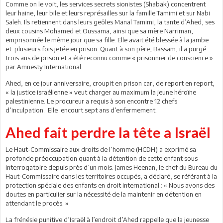
Comme on le voit, les services secrets sionistes (Shabak) concentrent
leur haine, leur bile et leurs représailles sur la famille Tamimi et sur Nabi
Saleh. Ils retiennent dans leurs geôles Manal Tamimi, la tante d’Ahed, ses
deux cousins Mohamed et Oussama, ainsi que sa mère Narriman,
emprisonnée le même jour que sa fille. Elle avait été blessée à la jambe
et plusieurs fois jetée en prison. Quant à son père, Bassam, il a purgé
trois ans de prison et a été reconnu comme « prisonnier de conscience »
par Amnesty International.
Ahed, en ce jour anniversaire, croupit en prison car, de report en report,
« la justice israélienne » veut charger au maximum la jeune héroïne
palestinienne. Le procureur a requis à son encontre 12 chefs
d’inculpation. Elle encourt sept ans d’enfermement.
Ahed fait perdre la tête a Israël
Le Haut-Commissaire aux droits de l’homme (HCDH) a exprimé sa
profonde préoccupation quant à la détention de cette enfant sous
interrogatoire depuis près d’un mois. James Heenan, le chef du Bureau du
Haut-Commissaire dans les territoires occupés, a déclaré, se référant à la
protection spéciale des enfants en droit international : « Nous avons des
doutes en particulier sur la nécessité de la maintenir en détention en
attendant le procès. »
La frénésie punitive d’Israël à l’endroit d’Ahed rappelle que la jeunesse