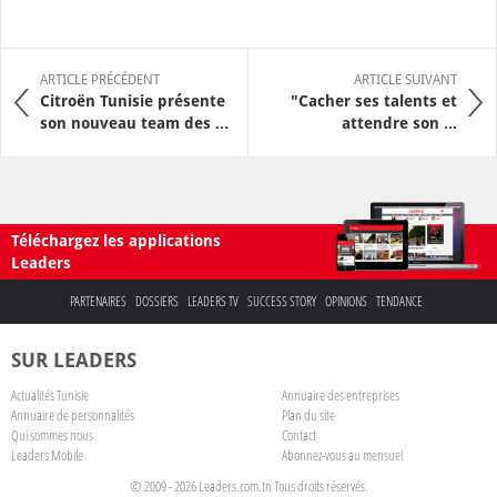
ARTICLE PRÉCÉDENT
ARTICLE SUIVANT
Citroën Tunisie présente
"Cacher ses talents et
son nouveau team des ...
attendre son ...
Téléchargez les applications
Leaders
PARTENAIRES
DOSSIERS
LEADERS TV
SUCCESS STORY
OPINIONS
TENDANCE
SUR LEADERS
Actualités Tunisie
Annuaire des entreprises
Annuaire de personnalités
Plan du site
Qui sommes nous
Contact
Leaders Mobile
Abonnez-vous au mensuel
© 2009 - 2026 Leaders.com.tn Tous droits réservés.