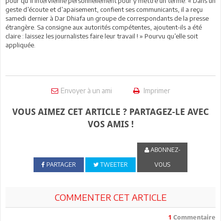
pour qu’il intervienne personnellement pour y mettre un terme. « Dans un
geste d’écoute et d’apaisement, confient ses communicants, il a reçu
samedi dernier à Dar Dhiafa un groupe de correspondants de la presse
étrangère. Sa consigne aux autorités compétentes, ajoutent-ils a été
claire : laissez les journalistes faire leur travail ! » Pourvu qu’elle soit
appliquée.
Envoyer à un ami
Imprimer
VOUS AIMEZ CET ARTICLE ? PARTAGEZ-LE AVEC
VOS AMIS !
ABONNEZ-
PARTAGER
TWEETER
VOUS
COMMENTER CET ARTICLE
1
Commentaire