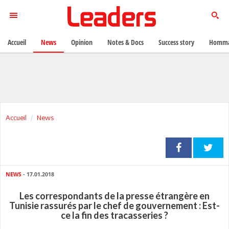
Accueil
News
Opinion
Notes & Docs
Success story
Homma
Accueil
News
NEWS
- 17.01.2018
Les correspondants de la presse étrangère en
Tunisie rassurés par le chef de gouvernement : Est-
ce la fin des tracasseries ?