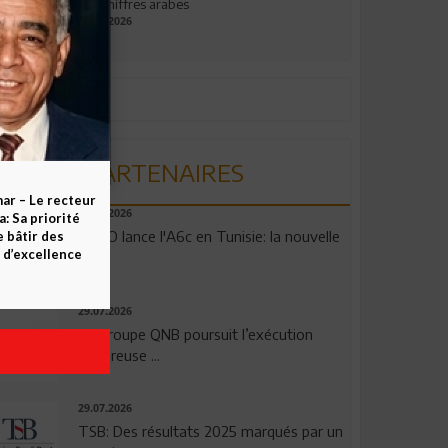
aux chiffres arabes
09.07.2026
PARTENAIRES
ar – Le recteur
04.08.2026
 Sa priorité
OPPO lance l'A6c en Tunisie: la nouvelle
e bâtir des
d’excellence
...
29.07.2026
Le Groupe QNB poursuit l’exécution
rigoureuse ...
29.07.2026
TSB: Des résultats 2025 marqués par un