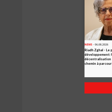
NEWS
- 06.08.2026
Riadh Zghal - Le 
développement: U
décentralisation 
chemin à parcour