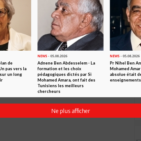
NEWS
- 05.08.2026
NEWS
- 05.08.2026
plan de
Adnene Ben Abdesselem - La
Pr Nihel Ben Am
n pas vers la
formation et les choix
Mohamed Amara:
sur un long
pédagogiques dictés par Si
absolue était d
ir
Mohamed Amara, ont fait des
enseignements 
Tunisiens les meilleurs
chercheurs
Ne plus afficher