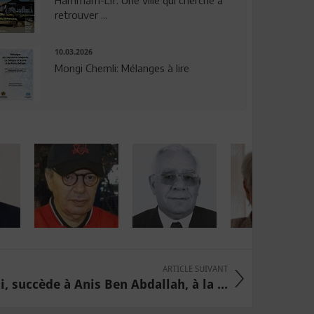
Hammam-Lif: Une ville qui cherche à
retrouver ...
10.03.2026
Mongi Chemli: Mélanges à lire
ARTICLE SUIVANT
i, succède à Anis Ben Abdallah, à la ...