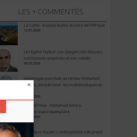
LES + COMMENTÉS
La Galite : le joyau le plus au nord de l'Afrique
12.07.2026
Le régime Tayibat: Les dangers des discours
nutritionnels simplistes et non validés
09.07.2026
Hommages ponctués au recteur Mohamed
Amara, décédé lundi : les mathématiques en
deuil
03.08.2026
Ahmed Friaa - Mohamed Amara:
l’Universitaire exemplaire
04.08.2026
Abdelaziz Kacem: L’arabophobie s’en prend