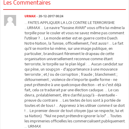
Les Commentaires
URMAX
- 20-12-2017 00:24
... FAITES APPLIQUER LA LOI CONTRE LE TERRORISME
...URMAX ... Le navire "Yassine AYARI" vous offre lui-même la
torpille pour le couler et vous ne savez même pas comment
l'utiliser ? ... Le monde entier est en guerre contre Daech.
Notre Nation, la Tunisie, officiellement, l'est aussi ! ... Le fait
qu'il se montre lui-même, sur une image publique, en
particulier, brandissant fièrement le drapeau de cette
organisation universellement reconnue comme étant
terroriste, le torpille sur le plan légal : ... Aucun candidat sur
qui pèse, un soupçon - d'appartenance à une mouvance
terroriste ; et / ou de corruption ; fraude ; blanchiment ;
détournement ; violence de n'importe quelle forme - ne
peut prétendre à une quelconque élection - et si c'est déjà
fait, cela ce traduirait par une élection caduque. ... Le cas
devra, préalablement, être clarifié jusqu'à - éventuelle -
preuve du contraire. ... Les textes de lois sont à portée de
toutes et de tous ! ... Apprenez à les utiliser comme il se doit
! ... Le premier devoir de tout citoyen (qui se respecte, lui et
sa Nation) : "Nul ne peut prétendre ignorer la loi" ... Toutes
les imprimeries officielles les commercialisent publiquement.
... URMAX