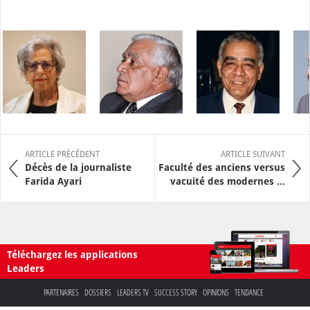
ARTICLE PRÉCÉDENT
ARTICLE SUIVANT
Décès de la journaliste
Faculté des anciens versus
Farida Ayari
vacuité des modernes ...
Téléchargez les applications
Leaders
PARTENAIRES
DOSSIERS
LEADERS TV
SUCCESS STORY
OPINIONS
TENDANCE