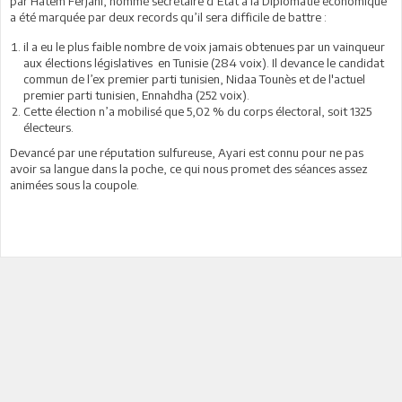
par Hatem Ferjani, nommé secrétaire d’Etat à la Diplomatie économique
a été marquée par deux records qu’il sera difficile de battre :
il a eu le plus faible nombre de voix jamais obtenues par un vainqueur
aux élections législatives en Tunisie (284 voix). Il devance le candidat
commun de l’ex premier parti tunisien, Nidaa Tounès et de l'actuel
premier parti tunisien, Ennahdha (252 voix).
Cette élection n’a mobilisé que 5,02 % du corps électoral, soit 1325
électeurs.
Devancé par une réputation sulfureuse, Ayari est connu pour ne pas
avoir sa langue dans la poche, ce qui nous promet des séances assez
animées sous la coupole.