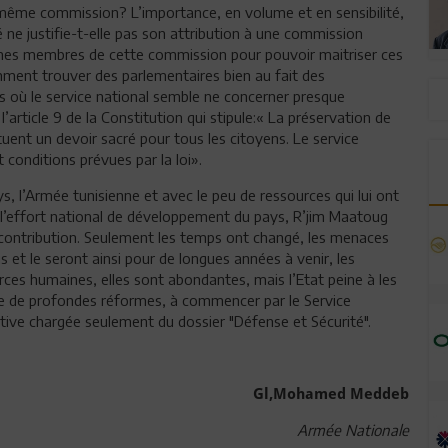
a même commission? L’importance, en volume et en sensibilité,
é ne justifie-t-elle pas son attribution à une commission
êmes membres de cette commission pour pouvoir maitriser ces
mment trouver des parlementaires bien au fait des
s où le service national semble ne concerner presque
’article 9 de la Constitution qui stipule:« La préservation de
ituent un devoir sacré pour tous les citoyens. Le service
conditions prévues par la loi».
ys, l’Armée tunisienne et avec le peu de ressources qui lui ont
à l’effort national de développement du pays, R’jim Maatoug
e contribution. Seulement les temps ont changé, les menaces
 et le seront ainsi pour de longues années à venir, les
rces humaines, elles sont abondantes, mais l’Etat peine à les
ence de profondes réformes, à commencer par le Service
ative chargée seulement du dossier "Défense et Sécurité".
Gl,Mohamed Meddeb
Armée Nationale