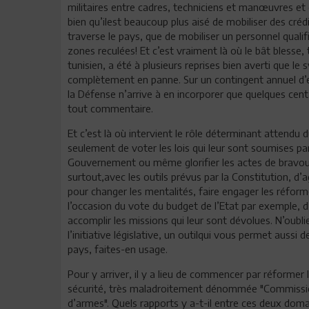
militaires entre cadres, techniciens et manœuvres et
bien qu’ilest beaucoup plus aisé de mobiliser des cr
traverse le pays, que de mobiliser un personnel qualifi
zones reculées! Et c’est vraiment là où le bât blesse,
tunisien, a été à plusieurs reprises bien averti que l
complètement en panne. Sur un contingent annuel d’en
la Défense n’arrive à en incorporer que quelques cent
tout commentaire.
Et c’est là où intervient le rôle déterminant attendu d
seulement de voter les lois qui leur sont soumises p
Gouvernement ou même glorifier les actes de bravoureet
surtout,avec les outils prévus par la Constitution, d’ag
pour changer les mentalités, faire engager les réformes
l’occasion du vote du budget de l’Etat par exemple, 
accomplir les missions qui leur sont dévolues. N’oub
l’initiative législative, un outilqui vous permet aussi 
pays, faites-en usage.
Pour y arriver, il y a lieu de commencer par réformer
sécurité, très maladroitement dénommée "Commission
d’armes". Quels rapports y a-t-il entre ces deux domai