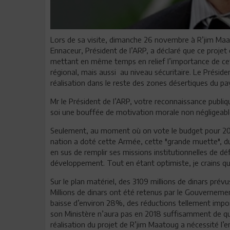
Lors de sa visite, dimanche 26 novembre à R’jim Ma
Ennaceur, Président de l’ARP, a déclaré que ce projet
mettant en même temps en relief l’importance de cet
régional, mais aussi au niveau sécuritaire. Le Présid
réalisation dans le reste des zones désertiques du pa
Mr le Président de l’ARP, votre reconnaissance publiq
soi une bouffée de motivation morale non négligeable
Seulement, au moment où on vote le budget pour 2018, 
nation a doté cette Armée, cette "grande muette", 
en sus de remplir ses missions institutionnelles de dé
développement. Tout en étant optimiste, je crains que
Sur le plan matériel, des 3109 millions de dinars prév
Millions de dinars ont été retenus par le Gouverneme
baisse d’environ 28%, des réductions tellement import
son Ministère n’aura pas en 2018 suffisamment de quoi 
réalisation du projet de R’jim Maatoug a nécessité l