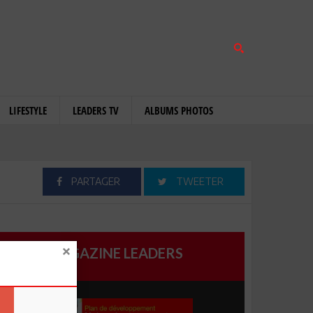
LIFESTYLE
LEADERS TV
ALBUMS PHOTOS
PARTAGER
TWEETER
MAGAZINE LEADERS