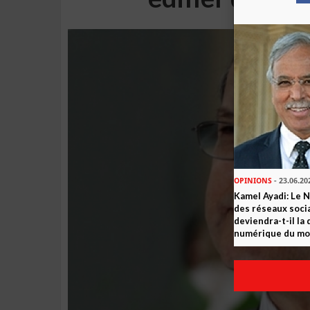
OPINIONS
- 23.06.20
Kamel Ayadi: Le 
des réseaux socia
deviendra-t-il la
numérique du m