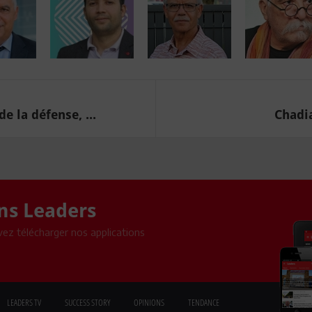
 la défense, ...
Chadia
ons Leaders
ez télécharger nos applications
LEADERS TV
SUCCESS STORY
OPINIONS
TENDANCE