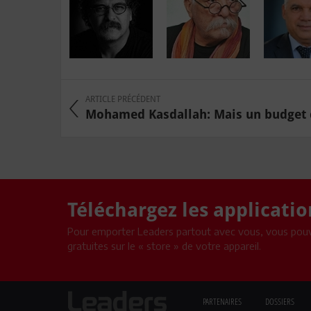
ARTICLE PRÉCÉDENT
Mohamed Kasdallah: Mais un budget de
Téléchargez les applicati
Pour emporter Leaders partout avec vous, vous pouv
gratuites sur le « store » de votre appareil.
PARTENAIRES
DOSSIERS