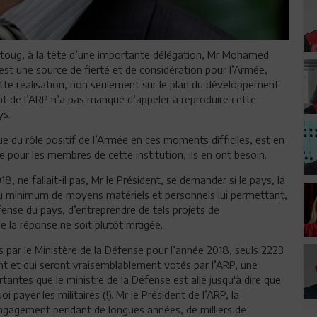
atoug, à la tête d’une importante délégation, Mr Mohamed
 est une source de fierté et de considération pour l’Armée,
te réalisation, non seulement sur le plan du développement
ent de l’ARP n’a pas manqué d’appeler à reproduire cette
ys.
ue du rôle positif de l’Armée en ces moments difficiles, est en
 pour les membres de cette institution, ils en ont besoin.
ne fallait-il pas, Mr le Président, se demander si le pays, la
du minimum de moyens matériels et personnels lui permettant,
fense du pays, d’entreprendre de tels projets de
 la réponse ne soit plutôt mitigée.
us par le Ministère de la Défense pour l’année 2018, seuls 2223
nt et qui seront vraisemblablement votés par l’ARP, une
antes que le ministre de la Défense est allé jusqu'à dire que
payer les militaires (!). Mr le Président de l’ARP, la
’engagement pendant de longues années, de milliers de