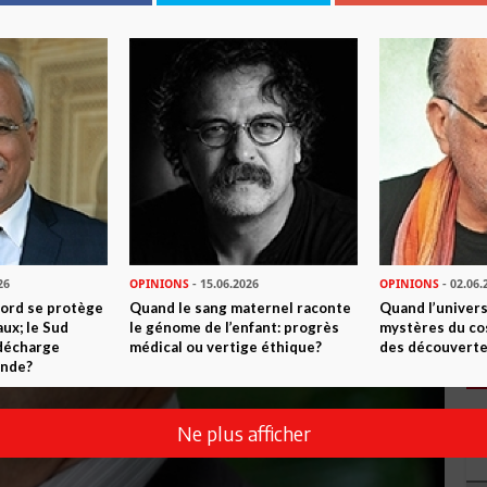
26
OPINIONS
- 15.06.2026
OPINIONS
- 02.06.
Nord se protège
Quand le sang maternel raconte
Quand l’univers
ux; le Sud
le génome de l’enfant: progrès
mystères du co
 décharge
médical ou vertige éthique?
des découverte
onde?
Ne plus afficher