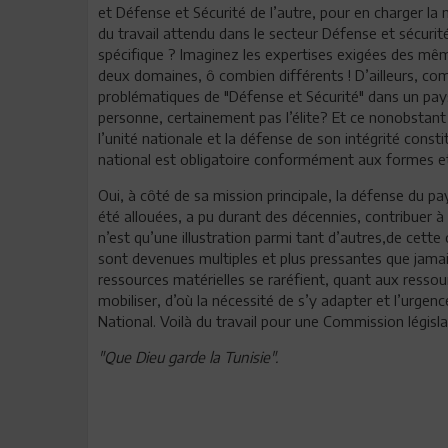
et Défense et Sécurité de l’autre, pour en charger l
du travail attendu dans le secteur Défense et sécurit
spécifique ? Imaginez les expertises exigées des m
deux domaines, ô combien différents ! D’ailleurs, co
problématiques de "Défense et Sécurité" dans un pay
personne, certainement pas l’élite? Et ce nonobstant l
l’unité nationale et la défense de son intégrité const
national est obligatoire conformément aux formes et 
Oui, à côté de sa mission principale, la défense du pa
été allouées, a pu durant des décennies, contribuer 
n’est qu’une illustration parmi tant d’autres,de cett
sont devenues multiples et plus pressantes que jamais
ressources matérielles se raréfient, quant aux ressou
mobiliser, d’où la nécessité de s’y adapter et l’urg
National. Voilà du travail pour une Commission législ
"Que Dieu garde la Tunisie".