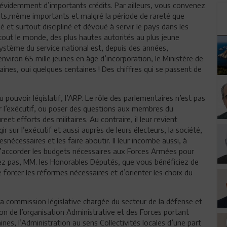
 évidemment d’importants crédits. Par ailleurs, vous convenez
édits,même importants et malgré la période de rareté que
é et surtout discipliné et dévoué à servir le pays dans les
 tout le monde, des plus hautes autorités au plus jeune
e système du service national est, depuis des années,
viron 65 mille jeunes en âge d’incorporation, le Ministère de
aines, oui quelques centaines ! Des chiffres qui se passent de
u pouvoir législatif, l’ARP. Le rôle des parlementaires n’est pas
ar l’exécutif, ou poser des questions aux membres du
 efforts des militaires. Au contraire, il leur revient
ir sur l’exécutif et aussi auprès de leurs électeurs, la société,
nécessaires et les faire aboutir. Il leur incombe aussi, à
d’accorder les budgets nécessaires aux Forces Armées pour
liez pas, MM. les Honorables Députés, que vous bénéficiez de
de forcer les réformes nécessaires et d’orienter les choix du
 la commission législative chargée du secteur de la défense et
 de l’organisation Administrative et des Forces portant
nes, l’Administration au sens Collectivités locales d’une part