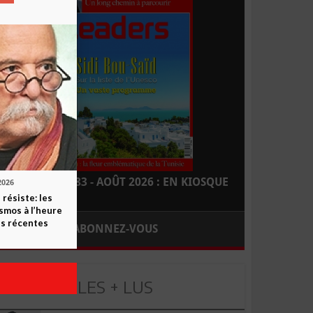
LEADERS N° 183 - AOÛT 2026 : EN KIOSQUE
2026
 résiste: les
smos à l’heure
s récentes
ABONNEZ-VOUS
LES + LUS