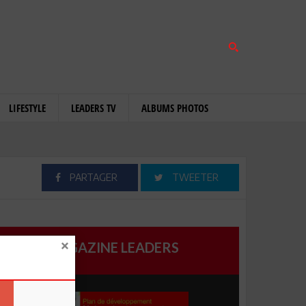
LIFESTYLE
LEADERS TV
ALBUMS PHOTOS
PARTAGER
TWEETER
MAGAZINE LEADERS