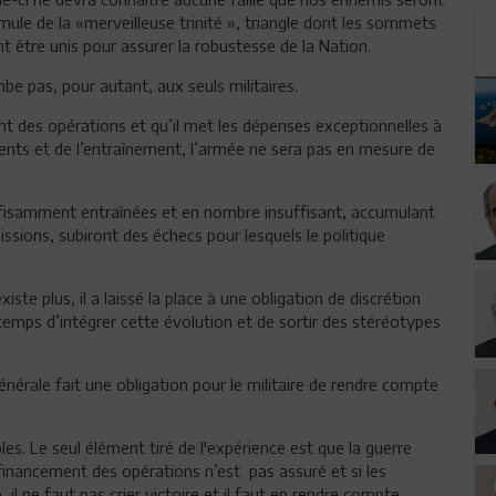
rmule de la «merveilleuse trinité », triangle dont les sommets
t être unis pour assurer la robustesse de la Nation.
e pas, pour autant, aux seuls militaires.
t des opérations et qu’il met les dépenses exceptionnelles à
ents et de l’entraînement, l’armée ne sera pas en mesure de
ffisamment entraînées et en nombre insuffisant, accumulant
ssions, subiront des échecs pour lesquels le politique
iste plus, il a laissé la place à une obligation de discrétion
 temps d’intégrer cette évolution et de sortir des stéréotypes
générale fait une obligation pour le militaire de rendre compte
es. Le seul élément tiré de l'expérience est que la guerre
 financement des opérations n’est pas assuré et si les
l ne faut pas crier victoire et il faut en rendre compte.