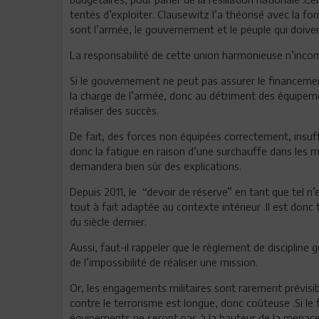
tentés d’exploiter. Clausewitz l’a théorisé avec la fo
sont l’armée, le gouvernement et le peuple qui doiven
La responsabilité de cette union harmonieuse n’incomb
Si le gouvernement ne peut pas assurer le financemen
la charge de l’armée, donc au détriment des équipem
réaliser des succès.
De fait, des forces non équipées correctement, insu
donc la fatigue en raison d’une surchauffe dans les mi
demandera bien sûr des explications.
Depuis 2011, le “devoir de réserve” en tant que tel n’ex
tout à fait adaptée au contexte intérieur .Il est donc
du siècle dernier.
Aussi, faut-il rappeler que le règlement de discipline 
de l’impossibilité de réaliser une mission.
Or, les engagements militaires sont rarement prévisibl
contre le terrorisme est longue, donc coûteuse .Si le
équipements ne seront pas à la hauteur de la menace, i