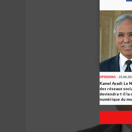
OPINIONS
- 23.06.20
Kamel Ayadi: Le 
des réseaux socia
deviendra-t-il la
numérique du m