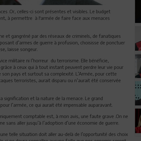
es .Or, celles-ci sont présentes et visibles. Le budget
ent, à permettre à l'armée de faire face aux menaces
sme et gangréné par des réseaux de criminels, de fanatiques
sposant d’armes de guerre à profusion, choisisse de ponctuer
e, laisse songeur.
ce militaire ni l’horreur du terrorisme. Elle bénéficie,
grâce à ceux qui à tout instant peuvent perdre leur vie pour
e de son pays et surtout sa complexité. L’Armée, pour cette
aques terroristes, aurait disparu ou n’aurait été conservée
la signification et la nature de la menace. Le grand
pour l’armée, ce qui aurait été impensable auparavant.
uniquement comptable est, à mon avis, une faute grave .On ne
sme sans aller jusqu’à l’adoption d’une économie de guerre.
une telle situation doit aller au-delà de l’opportunité des choix
Celle-ci ne devra connaître aucune faille que nos ennemis seront