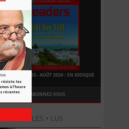
LEADERS N° 183 - AOÛT 2026 : EN KIOSQUE
2026
 résiste: les
smos à l’heure
s récentes
ABONNEZ-VOUS
LES + LUS