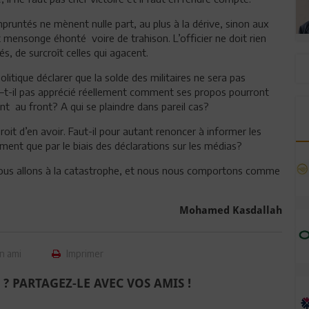
mpruntés ne mènent nulle part, au plus à la dérive, sinon aux
 mensonge éhonté voire de trahison. L’officier ne doit rien
és, de surcroît celles qui agacent.
ique déclarer que la solde des militaires ne sera pas
 –t-il pas apprécié réellement comment ses propos pourront
ont au front? A qui se plaindre dans pareil cas?
droit d’en avoir. Faut-il pour autant renoncer à informer les
ment que par le biais des déclarations sur les médias?
us allons à la catastrophe, et nous nous comportons comme
Mohamed Kasdallah
n ami
Imprimer
 ? PARTAGEZ-LE AVEC VOS AMIS !