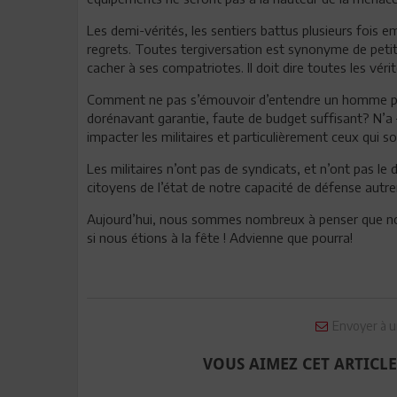
Les demi-vérités, les sentiers battus plusieurs fois e
regrets. Toutes tergiversation est synonyme de petit
cacher à ses compatriotes. Il doit dire toutes les vérit
Comment ne pas s’émouvoir d’entendre un homme polit
dorénavant garantie, faute de budget suffisant? N’a
impacter les militaires et particulièrement ceux qui s
Les militaires n’ont pas de syndicats, et n’ont pas le 
citoyens de l’état de notre capacité de défense autre
Aujourd’hui, nous sommes nombreux à penser que no
si nous étions à la fête ! Advienne que pourra!
Envoyer à u
VOUS AIMEZ CET ARTICLE