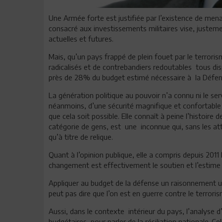
Une Armée forte est justifiée par l’existence de menac
consacré aux investissements militaires vise, justem
actuelles et futures.
Mais, qu’un pays frappé de plein fouet par le terrori
radicalisés et de contrebandiers redoutables tous di
près de 28% du budget estimé nécessaire à la Défens
La génération politique au pouvoir n’a connu ni le servi
néanmoins, d’une sécurité magnifique et confortable 
que cela soit possible. Elle connaît à peine l’histoir
catégorie de gens, est une inconnue qui, sans les att
qu’à titre de relique.
Quant à l’opinion publique, elle a compris depuis 2011 
changement est effectivement le soutien et l’estime 
Appliquer au budget de la défense un raisonnement 
peut pas dire que l’on est en guerre contre le terrori
Aussi, dans le contexte intérieur du pays, l’analyse d’
budgétaires, pour parler de la résiliation nationale .