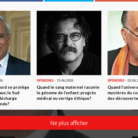
26
OPINIONS
- 15.06.2026
OPINIONS
- 02.06.
Nord se protège
Quand le sang maternel raconte
Quand l’univers
ux; le Sud
le génome de l’enfant: progrès
mystères du co
 décharge
médical ou vertige éthique?
des découverte
onde?
Ne plus afficher