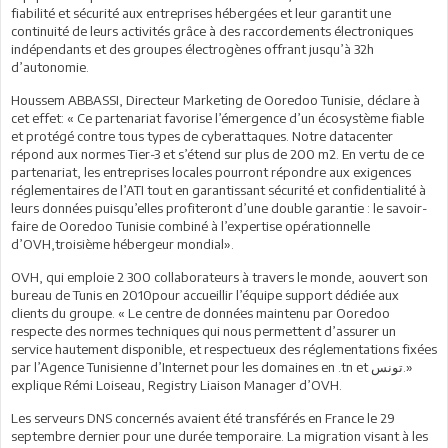
fiabilité et sécurité aux entreprises hébergées et leur garantit une
continuité de leurs activités grâce à des raccordements électroniques
indépendants et des groupes électrogènes offrant jusqu’à 32h
d’autonomie.
Houssem ABBASSI, Directeur Marketing de Ooredoo Tunisie, déclare à
cet effet: « Ce partenariat favorise l’émergence d’un écosystème fiable
et protégé contre tous types de cyberattaques. Notre datacenter
répond aux normes Tier-3 et s’étend sur plus de 200 m2. En vertu de ce
partenariat, les entreprises locales pourront répondre aux exigences
réglementaires de l’ATI tout en garantissant sécurité et confidentialité à
leurs données puisqu’elles profiteront d’une double garantie : le savoir-
faire de Ooredoo Tunisie combiné à l’expertise opérationnelle
d’OVH,troisième hébergeur mondial».
OVH, qui emploie 2 300 collaborateurs à travers le monde, aouvert son
bureau de Tunis en 2010pour accueillir l’équipe support dédiée aux
clients du groupe. « Le centre de données maintenu par Ooredoo
respecte des normes techniques qui nous permettent d’assurer un
service hautement disponible, et respectueux des réglementations fixées
par l’Agence Tunisienne d’Internet pour les domaines en .tn et تونس.»
explique Rémi Loiseau, Registry Liaison Manager d’OVH.
Les serveurs DNS concernés avaient été transférés en France le 29
septembre dernier pour une durée temporaire. La migration visant à les