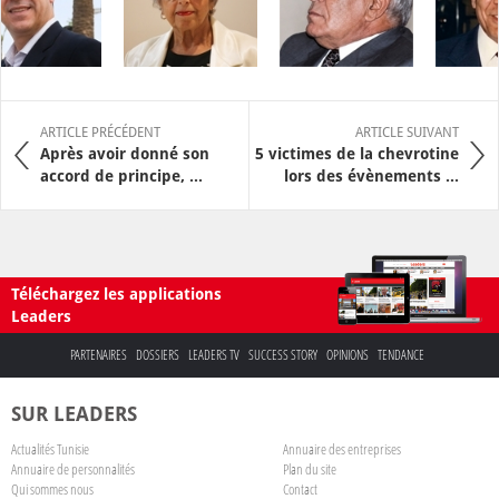
ARTICLE PRÉCÉDENT
ARTICLE SUIVANT
Après avoir donné son
5 victimes de la chevrotine
accord de principe, ...
lors des évènements ...
Téléchargez les applications
Leaders
PARTENAIRES
DOSSIERS
LEADERS TV
SUCCESS STORY
OPINIONS
TENDANCE
SUR LEADERS
Actualités Tunisie
Annuaire des entreprises
Annuaire de personnalités
Plan du site
Qui sommes nous
Contact