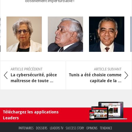
obstinément imperturbable !
ARTICLE PRÉCÉDENT
ARTICLE SUIVANT
La cybersécurité, pièce
Tunis a été choisie comme
maîtresse de toute ...
capitale de la ...
Téléchargez les applications
Leaders
PARTENAIRES
DOSSIERS
LEADERS TV
SUCCESS STORY
OPINIONS
TENDANCE