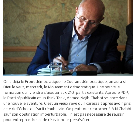
On a déjà le Front démocratique, le Courant démocratique, on aura si
Dieu le veut, mercredi, le Mouvement démocratique. Une nouvelle
formation qui viendra s’ajouter aux 210 partis existants. Après le PDP,
le Parti républicain et un think Tank, Ahmed Najib Chabbi se lance dans
une nouvelle aventure. C'est un vieux rêve qu'il caressait après avoir pris
acte de l'échec du Parti républicain. On peut tout reprocher à A.N Chabbi
sauf son obstination imperturbable. Il n'est pas nécessaire de réussir
pour entreprendre, ni de réussir pour persévérer.