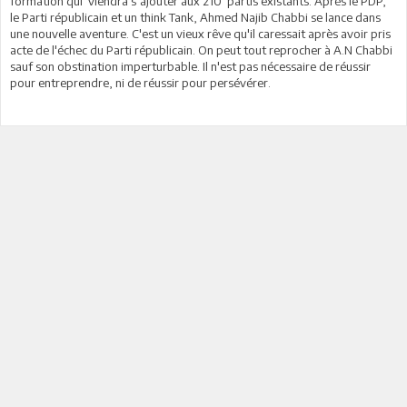
formation qui viendra s’ajouter aux 210 partis existants. Après le PDP,
le Parti républicain et un think Tank, Ahmed Najib Chabbi se lance dans
une nouvelle aventure. C'est un vieux rêve qu'il caressait après avoir pris
acte de l'échec du Parti républicain. On peut tout reprocher à A.N Chabbi
sauf son obstination imperturbable. Il n'est pas nécessaire de réussir
pour entreprendre, ni de réussir pour persévérer.