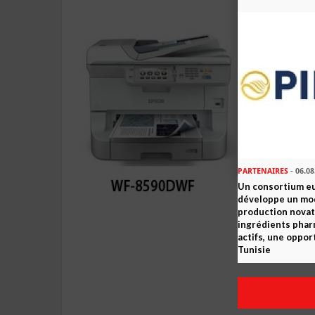
PARTENAIRES
- 06.08
Un consortium e
développe un mo
production novat
ingrédients pha
actifs, une oppor
Tunisie