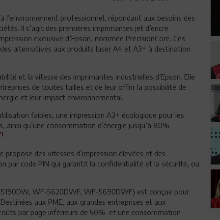
à l’environnement professionnel, répondant aux besoins des
iétés. Il s’agit des premières imprimantes jet d’encre
d’impression exclusive d’Epson, nommée PrecisionCore. Ces
es alternatives aux produits laser A4 et A3+ à destination
bilité et la vitesse des imprimantes industrielles d’Epson. Elle
prises de toutes tailles et de leur offrir la possibilité de
énergie et leur impact environnemental.
isation faibles, une impression A3+ écologique pour les
ics, ainsi qu’une consommation d’énergie jusqu’à 80%
*)
.
nte propose des vitesses d’impression élevées et des
n par code PIN qui garantit la confidentialité et la sécurité, ou
F-5190DW, WF-5620DWF, WF-5690DWF) est conçue pour
l. Destinées aux PME, aux grandes entreprises et aux
 coûts par page inférieurs de 50% et une consommation