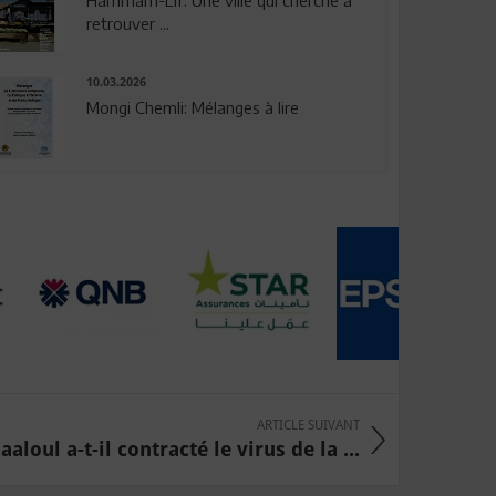
Hammam-Lif: Une ville qui cherche à
retrouver ...
10.03.2026
Mongi Chemli: Mélanges à lire
ARTICLE SUIVANT
aaloul a-t-il contracté le virus de la ...