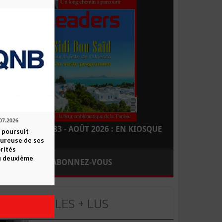
07.2026
LEADERS N° 183 - AOÛT 2026 : EN KIOSQUE
 poursuit
oureuse de ses
orités
u deuxième
ABONNEZ-VOUS
LES + LUS