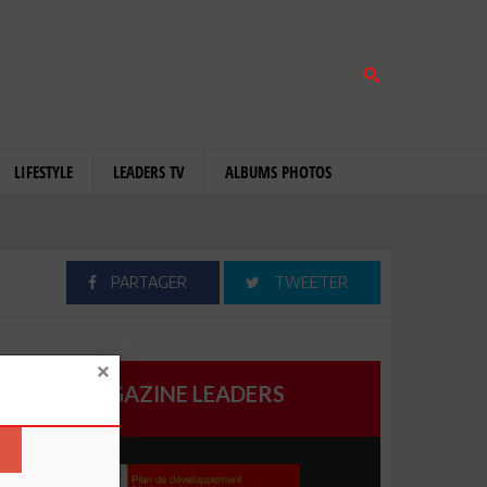
LIFESTYLE
LEADERS TV
ALBUMS PHOTOS
PARTAGER
TWEETER
MAGAZINE LEADERS