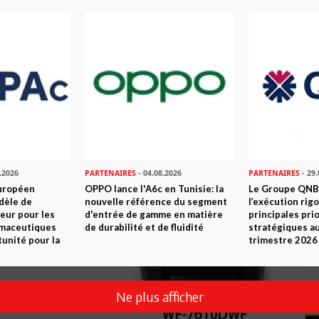
.2026
PARTENAIRES
- 04.08.2026
PARTENAIRES
- 29.
uropéen
OPPO lance l'A6c en Tunisie: la
Le Groupe QNB
dèle de
nouvelle référence du segment
l’exécution rig
eur pour les
d'entrée de gamme en matière
principales pri
rmaceutiques
de durabilité et de fluidité
stratégiques a
tunité pour la
trimestre 2026
Ne plus afficher