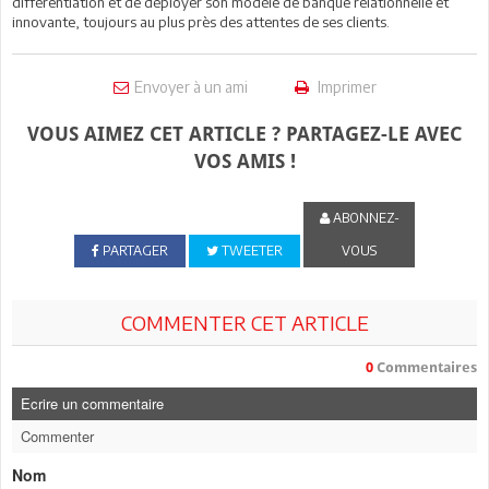
différentiation et de déployer son modèle de banque relationnelle et
innovante, toujours au plus près des attentes de ses clients.
Envoyer à un ami
Imprimer
VOUS AIMEZ CET ARTICLE ? PARTAGEZ-LE AVEC
VOS AMIS !
ABONNEZ-
PARTAGER
TWEETER
VOUS
COMMENTER CET ARTICLE
0
Commentaires
Ecrire un commentaire
Commenter
Nom