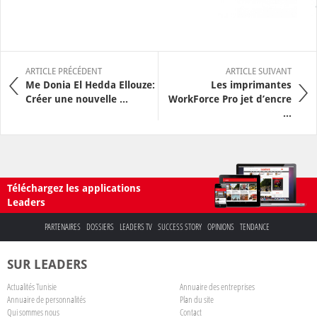
ARTICLE PRÉCÉDENT
ARTICLE SUIVANT
Me Donia El Hedda Ellouze:
Les imprimantes
Créer une nouvelle ...
WorkForce Pro jet d’encre
...
Téléchargez les applications
Leaders
PARTENAIRES
DOSSIERS
LEADERS TV
SUCCESS STORY
OPINIONS
TENDANCE
SUR LEADERS
Actualités Tunisie
Annuaire des entreprises
Annuaire de personnalités
Plan du site
Qui sommes nous
Contact