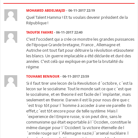
MOHAMED ABDELMAJID
- 06-11-2017 22:19
Quel Talent Hamma ! Et tu voulais devenir président de la
République !
TAOUFIK FAKHRI
- 06-11-2017 22:40
C'est l'occident qui a crée ce monstre les grandes puissances
de l'époque Grande bretagne, France , Allemagne et
Autriche ont tout fait pour détruire la révolution etàsoutenir
les blancs. Un guerre implacable a été déclarée et duré des
années. C'est celà qui explique en partie la brutalité du
régime
TOUHAMI BENNOUR
- 06-11-2017 23:59
Si il faut tirer une lecon de la Revolution d´octobre, c´est la
lecon sur le socialisme. Tout le monde sait ce que c´est que
le socialisme, et en theorie il est facile de l´implanter, mais
seulement en theorie. Darwin il est là pour nous dire que c
´est trop tôt pour l´homme á acceder á une vie pareille. En
effet,c´est tôt encore pour de telle système. Mais l
´experience de l Empire russe, si on peut dire, sans le
communisme qui était exportable á l´Occiden, constitue le
même danger pour l´Occident: la victoire éternelle de l
´armée rouge sur l´Allemagne nazie,l´arsenal nucléaire. l