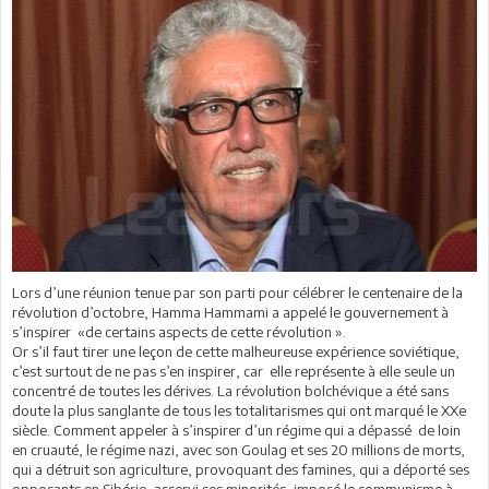
Lors d’une réunion tenue par son parti pour célébrer le centenaire de la
révolution d’octobre, Hamma Hammami a appelé le gouvernement à
s’inspirer «de certains aspects de cette révolution ».
Or s’il faut tirer une leçon de cette malheureuse expérience soviétique,
c’est surtout de ne pas s’en inspirer, car elle représente à elle seule un
concentré de toutes les dérives. La révolution bolchévique a été sans
doute la plus sanglante de tous les totalitarismes qui ont marqué le XXe
siècle. Comment appeler à s’inspirer d’un régime qui a dépassé de loin
en cruauté, le régime nazi, avec son Goulag et ses 20 millions de morts,
qui a détruit son agriculture, provoquant des famines, qui a déporté ses
opposants en Sibérie, asservi ses minorités, imposé le communisme à