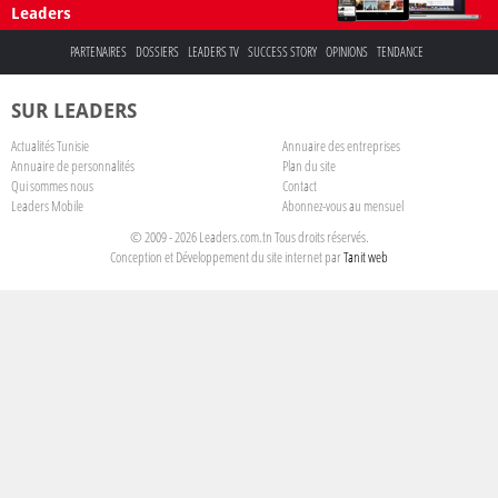
Leaders
PARTENAIRES
DOSSIERS
LEADERS TV
SUCCESS STORY
OPINIONS
TENDANCE
SUR LEADERS
Actualités Tunisie
Annuaire des entreprises
Annuaire de personnalités
Plan du site
Qui sommes nous
Contact
Leaders Mobile
Abonnez-vous au mensuel
© 2009 - 2026 Leaders.com.tn Tous droits réservés.
Conception et Développement du site internet par
Tanit web