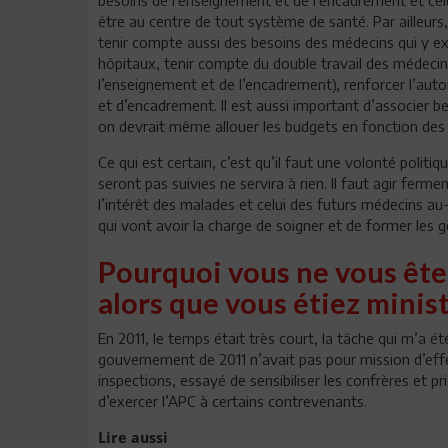
être au centre de tout système de santé. Par ailleurs,
tenir compte aussi des besoins des médecins qui y exer
hôpitaux, tenir compte du double travail des médecins 
l’enseignement et de l’encadrement), renforcer l’autor
et d’encadrement. Il est aussi important d’associer b
on devrait même allouer les budgets en fonction des
Ce qui est certain, c’est qu’il faut une volonté polit
seront pas suivies ne servira à rien. Il faut agir fer
l’intérêt des malades et celui des futurs médecins a
qui vont avoir la charge de soigner et de former les g
Pourquoi vous ne vous ête
alors que vous étiez minis
En 2011, le temps était très court, la tâche qui m’a été
gouvernement de 2011 n’avait pas pour mission d’eff
inspections, essayé de sensibiliser les confrères et pris
d’exercer l’APC à certains contrevenants.
Lire aussi