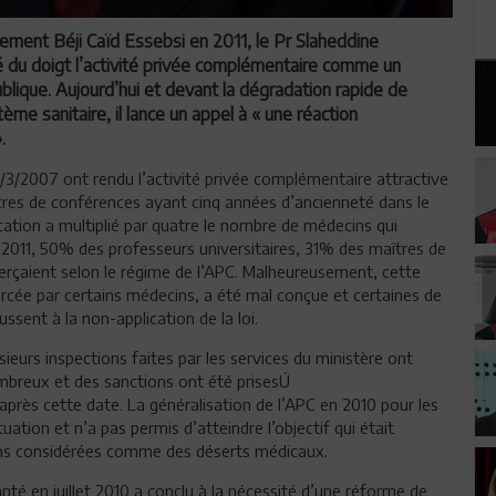
nement Béji Caïd Essebsi en 2011, le Pr Slaheddine
té du doigt l’activité privée complémentaire comme un
blique. Aujourd’hui et devant la dégradation rapide de
ème sanitaire, il lance un appel à « une réaction
.
25/3/2007 ont rendu l’activité privée complémentaire attractive
îtres de conférences ayant cinq années d’ancienneté dans le
cation a multiplié par quatre le nombre de médecins qui
n 2011, 50% des professeurs universitaires, 31% des maîtres de
rçaient selon le régime de l’APC. Malheureusement, cette
exercée par certains médecins, a été mal conçue et certaines de
ussent à la non-application de la loi.
sieurs inspections faites par les services du ministère ont
mbreux et des sanctions ont été prisesÚ
près cette date. La généralisation de l’APC en 2010 pour les
ation et n’a pas permis d’atteindre l’objectif qui était
ions considérées comme des déserts médicaux.
té en juillet 2010 a conclu à la nécessité d’une réforme de