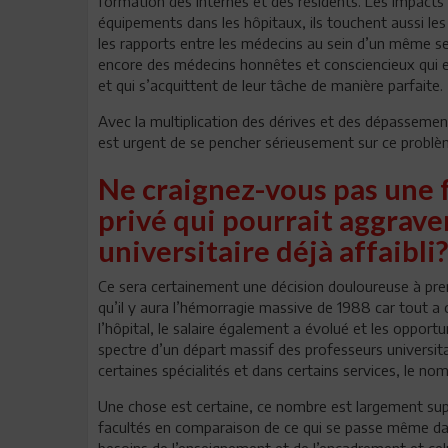
formation des internes et des résidents. Les impact
équipements dans les hôpitaux, ils touchent aussi le
les rapports entre les médecins au sein d’un même ser
encore des médecins honnêtes et consciencieux qui essa
et qui s’acquittent de leur tâche de manière parfaite.
Avec la multiplication des dérives et des dépassement
est urgent de se pencher sérieusement sur ce problè
Ne craignez-vous pas une f
privé qui pourrait aggraver
universitaire déjà affaibli?
Ce sera certainement une décision douloureuse à prend
qu’il y aura l’hémorragie massive de 1988 car tout a 
l’hôpital, le salaire également a évolué et les opportu
spectre d’un départ massif des professeurs universita
certaines spécialités et dans certains services, le n
Une chose est certaine, ce nombre est largement sup
facultés en comparaison de ce qui se passe même dans
besoins de l’enseignement et de l’encadrement et celui