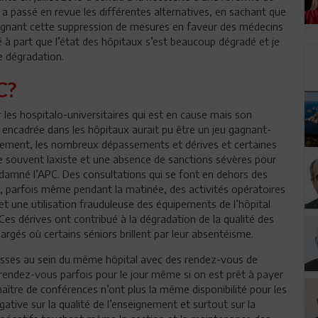
 et a passé en revue les différentes alternatives, en sachant que
mpagnant cette suppression de mesures en faveur des médecins
 à part que l’état des hôpitaux s’est beaucoup dégradé et je
e dégradation.
C?
r les hospitalo-universitaires qui est en cause mais son
en encadrée dans les hôpitaux aurait pu être un jeu gagnant-
sement, les nombreux dépassements et dérives et certaines
ôle souvent laxiste et une absence de sanctions sévères pour
ndamné l’APC. Des consultations qui se font en dehors des
s, parfois même pendant la matinée, des activités opératoires
et une utilisation frauduleuse des équipements de l’hôpital
Ces dérives ont contribué à la dégradation de la qualité des
argés où certains séniors brillent par leur absentéisme.
tesses au sein du même hôpital avec des rendez-vous de
 rendez-vous parfois pour le jour même si on est prêt à payer
maître de conférences n’ont plus la même disponibilité pour les
ative sur la qualité de l’enseignement et surtout sur la