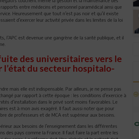
s négatifs touchent même la gestion et la maintenance des
s rapports entre médecins et personnel paramédical ainsi que
vice. Heureusement que tout n’est pas noir et qu’il existe
ient d’exercer leur activité privée dans les limites de la loi
s, l’APC est devenue une gangrène de la santé publique, et il
me.
uite des universitaires vers le
 l’état du secteur hospitalo-
re mais elle est indispensable. Par ailleurs, je ne pense pas
changé par rapport à cette époque : les conditions d’exercice à
nités d’installation dans le privé sont moins favorables. Le
ires est à mon avis exagéré. Il faut aussi noter que pour
ombre de professeurs et de MCA est supérieur aux besoins.
érieur aux besoins de l’enseignement dans les différentes
 des pays comme la France. Il faut faire la part entre les
 des soins. La réforme doit être globale et le patient doit