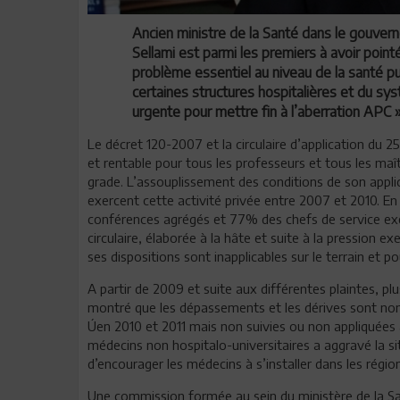
Ancien ministre de la Santé dans le gouver
Sellami est parmi les premiers à avoir poin
problème essentiel au niveau de la santé pu
certaines structures hospitalières et du syst
urgente pour mettre fin à l’aberration APC »
Le décret 120-2007 et la circulaire d’application du 
et rentable pour tous les professeurs et tous les ma
grade. L’assouplissement des conditions de son appli
exercent cette activité privée entre 2007 et 2010. E
conférences agrégés et 77% des chefs de service exe
circulaire, élaborée à la hâte et suite à la pression 
ses dispositions sont inapplicables sur le terrain et po
A partir de 2009 et suite aux différentes plaintes, plu
montré que les dépassements et les dérives sont no
Úen 2010 et 2011 mais non suivies ou non appliquées a
médecins non hospitalo-universitaires a aggravé la situ
d’encourager les médecins à s’installer dans les rég
Une commission formée au sein du ministère de la San