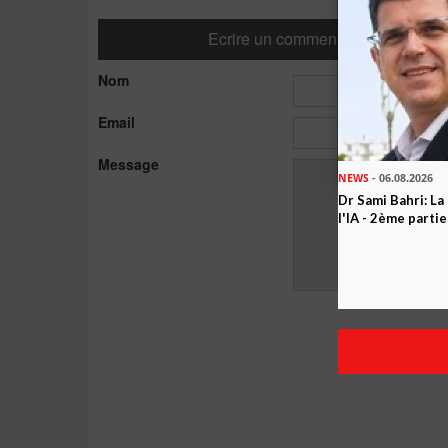
Ecrire un commentaire
Nom
Email
Message
NEWS
- 06.08.2026
Dr Sami Bahri: La
l'IA - 2ème partie