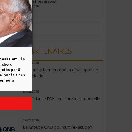
aux chiffres arabes
09.07.2026
PARTENAIRES
esselem - La
06.08.2026
s choix
Un consortium européen développe un
ctés par Si
 ont fait des
modèle de ...
eilleurs
04.08.2026
OPPO lance l'A6c en Tunisie: la nouvelle
...
29.07.2026
Le Groupe QNB poursuit l’exécution