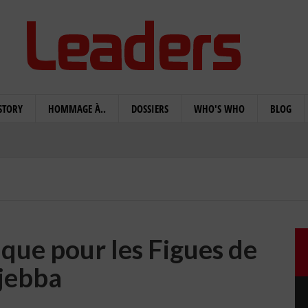
STORY
HOMMAGE À..
DOSSIERS
WHO'S WHO
BLOG
ique pour les Figues de
jebba