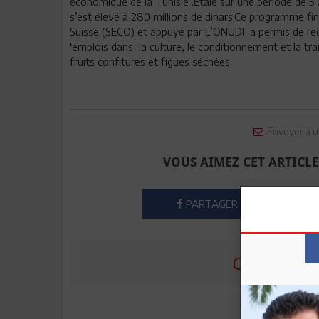
économique de la Tunisie .Étalé sur une période de 5 
s’est élevé à 280 millions de dinars.Ce programme fin
Suisse (SECO) et appuyé par L’ONUDI a permis de red
‘emplois dans la culture, le conditionnement et la tr
fruits confitures et figues séchées.
Envoyer à u
VOUS AIMEZ CET ARTICLE
PARTAGER
COMMENTE