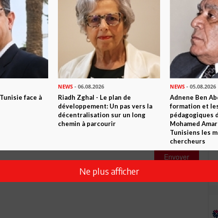
Commenter
NEWS
- 06.08.2026
NEWS
- 05.08.2026
 Tunisie face à
Riadh Zghal - Le plan de
Adnene Ben Abd
développement: Un pas vers la
formation et le
décentralisation sur un long
pédagogiques di
chemin à parcourir
Mohamed Amara,
Tunisiens les m
chercheurs
Envoyer
Ne plus afficher