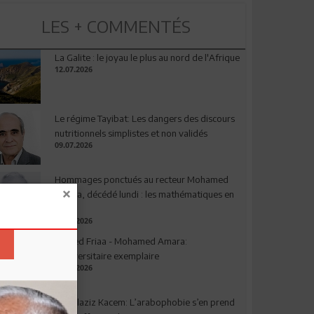
LES + COMMENTÉS
La Galite : le joyau le plus au nord de l'Afrique
12.07.2026
Le régime Tayibat: Les dangers des discours
nutritionnels simplistes et non validés
09.07.2026
Hommages ponctués au recteur Mohamed
Amara, décédé lundi : les mathématiques en
deuil
03.08.2026
Ahmed Friaa - Mohamed Amara:
l’Universitaire exemplaire
04.08.2026
Abdelaziz Kacem: L’arabophobie s’en prend