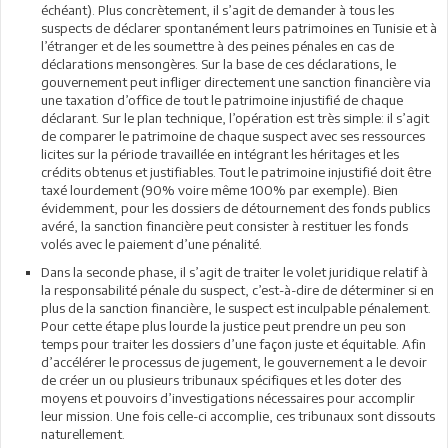
échéant). Plus concrètement, il s’agit de demander à tous les
suspects de déclarer spontanément leurs patrimoines en Tunisie et à
l’étranger et de les soumettre à des peines pénales en cas de
déclarations mensongères. Sur la base de ces déclarations, le
gouvernement peut infliger directement une sanction financière via
une taxation d’office de tout le patrimoine injustifié de chaque
déclarant. Sur le plan technique, l’opération est très simple: il s’agit
de comparer le patrimoine de chaque suspect avec ses ressources
licites sur la période travaillée en intégrant les héritages et les
crédits obtenus et justifiables. Tout le patrimoine injustifié doit être
taxé lourdement (90% voire même 100% par exemple). Bien
évidemment, pour les dossiers de détournement des fonds publics
avéré, la sanction financière peut consister à restituer les fonds
volés avec le paiement d’une pénalité.
Dans la seconde phase, il s’agit de traiter le volet juridique relatif à
la responsabilité pénale du suspect, c’est-à-dire de déterminer si en
plus de la sanction financière, le suspect est inculpable pénalement.
Pour cette étape plus lourde la justice peut prendre un peu son
temps pour traiter les dossiers d’une façon juste et équitable. Afin
d’accélérer le processus de jugement, le gouvernement a le devoir
de créer un ou plusieurs tribunaux spécifiques et les doter des
moyens et pouvoirs d’investigations nécessaires pour accomplir
leur mission. Une fois celle-ci accomplie, ces tribunaux sont dissouts
naturellement.