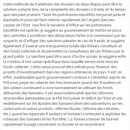
Cette méthode de traitement des dossiers en deux étapes peut être la
solution compte tenu de la complexité des dossiers à traiter et du temps
que cela peut prendre. Taxer les patrimoines injustifiés me parait juste et
équitable et pourrait faire rentrer rapidement de l’argent dans les
caisses de l’Etat. Une fois la taxation d’office sur les patrimoines
injustifiés est opérée, je suggère au gouvernement de mettre en place
des contrôles à postériori des déclarations faites à la commission par les
suspects et d’infliger des sanctions pénales en cas de fraude. Je suggère
également d’assurer une transparence totale des fichiers constitués et
des fonds collectés et de permettre la consultation de ces fichiers par le
grand public. La sanction peut être aussi d’ordre sociale. Je suggère enfin
la création d’une caisse spécifique dans laquelle seront virés tous les
fonds collectés. Cette caisse pourrait être utilisée pour financer des
projets d’investissement dans les régions intérieures du pays. Il est, en
effet, inadmissible que le gouvernement continue à s’endetter auprès du
FMI pour payer les salaires des fonctionnaires quand des fraudeurs et
des voleurs continuent à vivre normalement en utilisant les fonds
détournés des tunisiens. Il est aussi inadmissible que les réformes
structurelles demandées par le FMI font peser le déficit de l’Etat et son
endettement sur les épaules des tunisiens (levé des subventions sur les
carburants et autres produits, réforme fiscale, réforme des retraites,
etc.) quand les supposés fraudeurs et tricheurs continuent à exploiter les
richesses des tunisiens et les fructifier. La Tunisie a besoin de tourner
rapidement la page concernant ce dossier et se reconstruire.