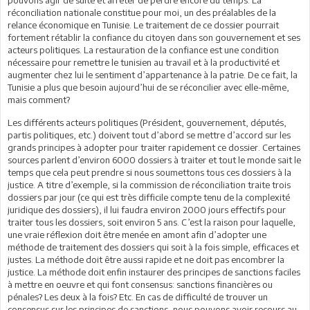
réconciliation nationale constitue pour moi, un des préalables de la
relance économique en Tunisie. Le traitement de ce dossier pourrait
fortement rétablir la confiance du citoyen dans son gouvernement et ses
acteurs politiques. La restauration de la confiance est une condition
nécessaire pour remettre le tunisien au travail et à la productivité et
augmenter chez lui le sentiment d’appartenance à la patrie. De ce fait, la
Tunisie a plus que besoin aujourd’hui de se réconcilier avec elle-même,
mais comment?
Les différents acteurs politiques (Président, gouvernement, députés,
partis politiques, etc.) doivent tout d’abord se mettre d’accord sur les
grands principes à adopter pour traiter rapidement ce dossier. Certaines
sources parlent d’environ 6000 dossiers à traiter et tout le monde sait le
temps que cela peut prendre si nous soumettons tous ces dossiers à la
justice. A titre d’exemple, si la commission de réconciliation traite trois
dossiers par jour (ce qui est très difficile compte tenu de la complexité
juridique des dossiers), il lui faudra environ 2000 jours effectifs pour
traiter tous les dossiers, soit environ 5 ans. C’est la raison pour laquelle,
une vraie réflexion doit être menée en amont afin d’adopter une
méthode de traitement des dossiers qui soit à la fois simple, efficaces et
justes. La méthode doit être aussi rapide et ne doit pas encombrer la
justice. La méthode doit enfin instaurer des principes de sanctions faciles
à mettre en oeuvre et qui font consensus: sanctions financières ou
pénales? Les deux à la fois? Etc. En cas de difficulté de trouver un
consensus sur les principes de sanctions, nous pouvons avoir recours au