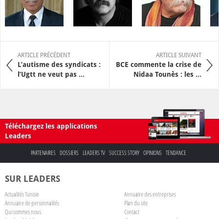
ARTICLE PRÉCÉDENT
ARTICLE SUIVANT
L’autisme des syndicats :
BCE commente la crise de
l’Ugtt ne veut pas ...
Nidaa Tounès : les ...
Téléchargez les applications
Leaders
PARTENAIRES
DOSSIERS
LEADERS TV
SUCCESS STORY
OPINIONS
TENDANCE
SUR LEADERS
Actualités Tunisie
Annuaire des entreprises
Annuaire de personnalités
Plan du site
Qui sommes nous
Contact