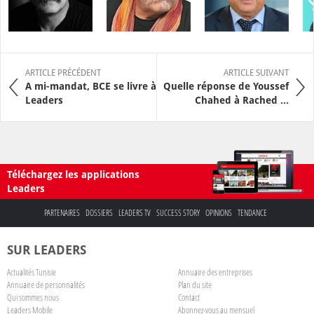
ARTICLE PRÉCÉDENT
ARTICLE SUIVANT
A mi-mandat, BCE se livre à
Quelle réponse de Youssef
Leaders
Chahed à Rached ...
Téléchargez les applications
Leaders
PARTENAIRES
DOSSIERS
LEADERS TV
SUCCESS STORY
OPINIONS
TENDANCE
SUR LEADERS
Actualités Tunisie
Annuaire des entreprises
Annuaire de personnalités
Plan du site
Qui sommes nous
Contact
Leaders Mobile
Abonnez-vous au mensuel