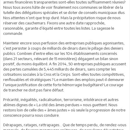
armes financières transparentes sont-elles toutes suffisamment réunies?
Nous tous avons hâte de voir finalement nos communes se libérer de la
tutelle des délégations spéciales et se doter de conseils municipaux élus.
Nos attentes n’ont que trop duré. Mais la précipitation risque de nous
réserver des cauchemars. Fixons une autre date rapprochée,
raisonnable, garante d’équité entre toutes les listes. La sagesse le
commande.
Maintenir encore sous perfusion des entreprises publiques agonisantes,
c’est persister à coups de milliards de dinars dans le pillage des deniers
publics. Combien d’entre elles sur les 104 établissements concernés
(dans 21 secteurs, relevant de 15 ministères) dégagent un bilan sinon
positif, du moins équilibré. A fin 2014, 50 entreprises publiques accusent
des pertes cumulées de 5,445 milliards de dinars, sans compter les
cotisations sociales à la Cnss et la Cnrps. Sont-elles toutes compétitives,
renflouables et stratégiques ? Le maintien des emplois peut-il demeurer
l’unique justification de cette forte hémorragie budgétaire? Le courage
de trancher ne doit pas faire défaut.
Précarité, inégalités, radicalisation, terrorisme, intolérance et autres
abîmes dignes de « La cité des âmes perdues » nous guettent. Nous
restons loin de celle des « âmes justes » où seule la progression de notre
conscience pourra nous conduire.
Dérapages, ratages, rattrapages… Que de temps perdu, de rendez-vous