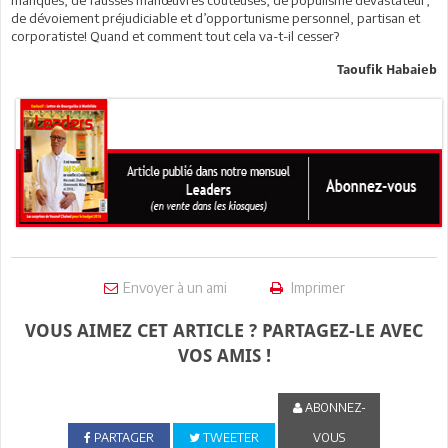
manqués, de fausses manœuvres coûteuses, de populisme dévastateur,
de dévoiement préjudiciable et d’opportunisme personnel, partisan et
corporatiste! Quand et comment tout cela va-t-il cesser?
Taoufik Habaieb
Envoyer à un ami
Imprimer
VOUS AIMEZ CET ARTICLE ? PARTAGEZ-LE AVEC
VOS AMIS !
ABONNEZ-
PARTAGER
TWEETER
VOUS