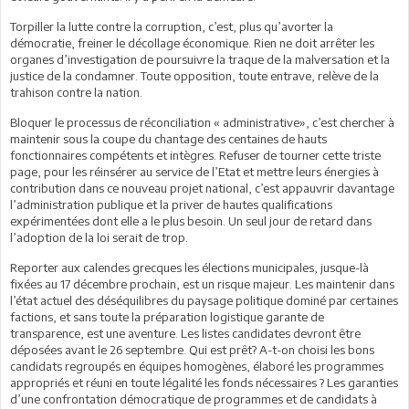
Torpiller la lutte contre la corruption, c’est, plus qu’avorter la
démocratie, freiner le décollage économique. Rien ne doit arrêter les
organes d’investigation de poursuivre la traque de la malversation et la
justice de la condamner. Toute opposition, toute entrave, relève de la
trahison contre la nation.
Bloquer le processus de réconciliation « administrative», c’est chercher à
maintenir sous la coupe du chantage des centaines de hauts
fonctionnaires compétents et intègres. Refuser de tourner cette triste
page, pour les réinsérer au service de l’Etat et mettre leurs énergies à
contribution dans ce nouveau projet national, c’est appauvrir davantage
l’administration publique et la priver de hautes qualifications
expérimentées dont elle a le plus besoin. Un seul jour de retard dans
l’adoption de la loi serait de trop.
Reporter aux calendes grecques les élections municipales, jusque-là
fixées au 17 décembre prochain, est un risque majeur. Les maintenir dans
l’état actuel des déséquilibres du paysage politique dominé par certaines
factions, et sans toute la préparation logistique garante de
transparence, est une aventure. Les listes candidates devront être
déposées avant le 26 septembre. Qui est prêt? A-t-on choisi les bons
candidats regroupés en équipes homogènes, élaboré les programmes
appropriés et réuni en toute légalité les fonds nécessaires ? Les garanties
d’une confrontation démocratique de programmes et de candidats à