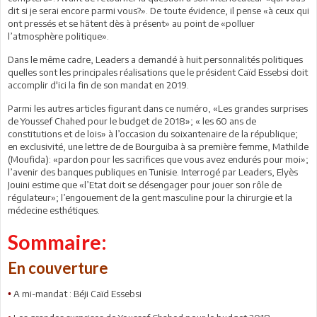
dit si je serai encore parmi vous?». De toute évidence, il pense «à ceux qui
ont pressés et se hâtent dès à présent» au point de «polluer
l’atmosphère politique».
Dans le même cadre, Leaders a demandé à huit personnalités politiques
quelles sont les principales réalisations que le président Caïd Essebsi doit
accomplir d'ici la fin de son mandat en 2019.
Parmi les autres articles figurant dans ce numéro, «Les grandes surprises
de Youssef Chahed pour le budget de 2018»; « les 60 ans de
constitutions et de lois» à l’occasion du soixantenaire de la république;
en exclusivité, une lettre de de Bourguiba à sa première femme, Mathilde
(Moufida): «pardon pour les sacrifices que vous avez endurés pour moi»;
l’avenir des banques publiques en Tunisie. Interrogé par Leaders, Elyès
Jouini estime que «l’Etat doit se désengager pour jouer son rôle de
régulateur»; l’engouement de la gent masculine pour la chirurgie et la
médecine esthétiques.
Sommaire:
En couverture
A mi-mandat : Béji Caïd Essebsi
•