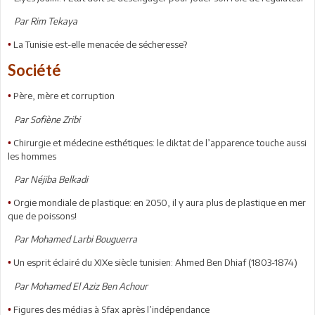
Par Rim Tekaya
La Tunisie est-elle menacée de sécheresse?
•
Société
Père, mère et corruption
•
Par Sofiène Zribi
Chirurgie et médecine esthétiques: le diktat de l’apparence touche aussi
•
les hommes
Par Néjiba Belkadi
Orgie mondiale de plastique: en 2050, il y aura plus de plastique en mer
•
que de poissons!
Par Mohamed Larbi Bouguerra
Un esprit éclairé du XIXe siècle tunisien: Ahmed Ben Dhiaf (1803-1874)
•
Par Mohamed El Aziz Ben Achour
Figures des médias à Sfax après l’indépendance
•