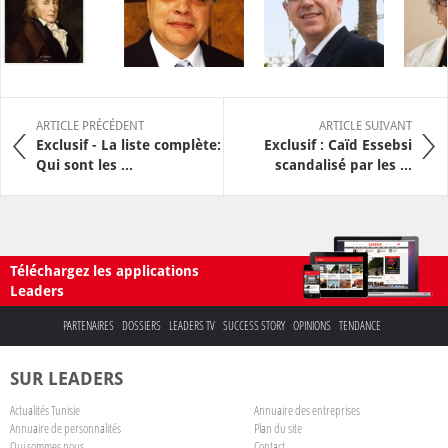
ARTICLE PRÉCÉDENT
ARTICLE SUIVANT
Exclusif - La liste complète:
Exclusif : Caïd Essebsi
Qui sont les ...
scandalisé par les ...
Téléchargez les applications
Leaders
PARTENAIRES
DOSSIERS
LEADERS TV
SUCCESS STORY
OPINIONS
TENDANCE
SUR LEADERS
Actualités Tunisie
Annuaire des entreprises
Annuaire de personnalités
Plan du site
Qui sommes nous
Contact