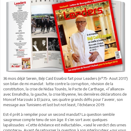
36 mois déjà! Serein, Béji Caïd Essebsi fait pour Leaders (n°75- Aout 2017)
son bilan de mi-mandat : lutte contre la corruption, révision de la
constitution, la crise de Nidaa Tounès, le Pacte de Carthage, «l’alliance»
avec Ennahdha, la gauche, la crise libyenne, les dernières déclarations de
Moncef Marzouki à El Jazira, ses quatre grands défis pour l’avenir, son
message aux Tunisiens et last but not least, l’échéance 2019.
Est-il prêt à rempiler pour un second mandat? La question semble
saugrenue compte tenu de son âge. Il s’en sort avec quelques
lapalissades: «Cette échéance est inéluctable», «seul le verdict des urnes
comptera». Avant de retourner la question à son interlocuteur «qui vous