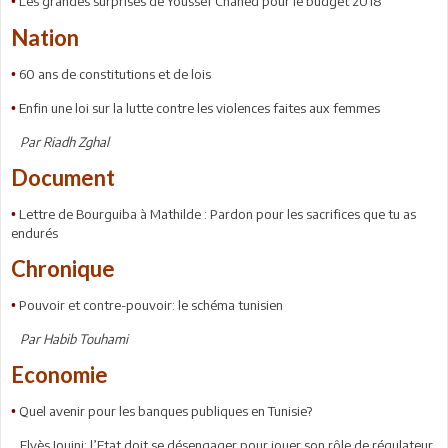
Les grandes surprises de Youssef Chahed pour le budget 2018
•
Nation
60 ans de constitutions et de lois
•
Enfin une loi sur la lutte contre les violences faites aux femmes
•
Par Riadh Zghal
Document
Lettre de Bourguiba à Mathilde : Pardon pour les sacrifices que tu as
•
endurés
Chronique
Pouvoir et contre-pouvoir: le schéma tunisien
•
Par Habib Touhami
Economie
Quel avenir pour les banques publiques en Tunisie?
•
Elyès Jouini: l’Etat doit se désengager pour jouer son rôle de régulateur