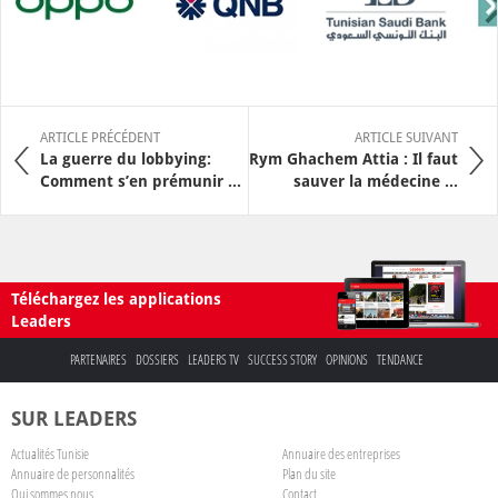
ARTICLE PRÉCÉDENT
ARTICLE SUIVANT
La guerre du lobbying:
Rym Ghachem Attia : Il faut
Comment s’en prémunir ...
sauver la médecine ...
Téléchargez les applications
Leaders
PARTENAIRES
DOSSIERS
LEADERS TV
SUCCESS STORY
OPINIONS
TENDANCE
SUR LEADERS
Actualités Tunisie
Annuaire des entreprises
Annuaire de personnalités
Plan du site
Qui sommes nous
Contact