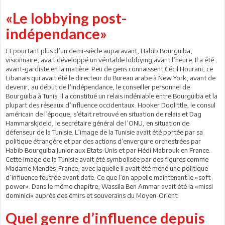
«Le lobbying post-
indépendance»
Et pourtant plus d’un demi-siècle auparavant, Habib Bourguiba,
visionnaire, avait développé un véritable lobbying avant l’heure. Il a été
avant-gardiste en la matière. Peu de gens connaissent Cécil Hourani, ce
Libanais qui avait été le directeur du Bureau arabe à New York, avant de
devenir, au début de l’indépendance, le conseiller personnel de
Bourguiba à Tunis. Il a constitué un relais indéniable entre Bourguiba et la
plupart des réseaux d’influence occidentaux. Hooker Doolittle, le consul
américain de l’époque, s’était retrouvé en situation de relais et Dag
Hammarskjöeld, le secrétaire général de l’ONU, en situation de
défenseur de la Tunisie. L’image de la Tunisie avait été portée par sa
politique étrangère et par des actions d’envergure orchestrées par
Habib Bourguiba Junior aux Etats-Unis et par Hédi Mabrouk en France.
Cette image de la Tunisie avait été symbolisée par des figures comme
Madame Mendès-France, avec laquelle il avait été mené une politique
d’influence feutrée avant date. Ce que l’on appelle maintenant le «soft
power». Dans le même chapitre, Wassila Ben Ammar avait été la «missi
dominici» auprès des émirs et souverains du Moyen-Orient.
Quel genre d’influence depuis