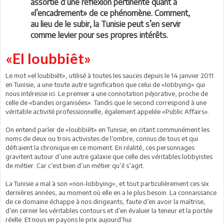
assortie d’une réflexion pertinente quant à
«l’encadrement» de ce phénomène. Comment,
au lieu de le subir, la Tunisie peut s’en servir
comme levier pour ses propres intérêts.
«El loubbiêt»
Le mot «el loubbiêt», utilisé à toutes les sauces depuis le 14 janvier 2011
en Tunisie, a une toute autre signification que celui de «lobbying» qui
nous intéresse ici. Le premier a une connotation péjorative, proche de
celle de «bandes organisées». Tandis que le second correspond à une
véritable activité professionnelle, également appelée «Public Affairs».
On entend parler de «loubbiêt» en Tunisie, en citant communément les
noms de deux ou trois activistes de l’ombre, connus de tous et qui
défraient la chronique en ce moment. En réalité, ces personnages
gravitent autour d’une autre galaxie que celle des véritables lobbyistes
de métier. Car c’est bien d’un métier qu’il s’agit.
La Tunisie a mal à son «non-lobbying», et tout particulièrement ces six
dernières années, au moment où elle en a le plus besoin. La connaissance
de ce domaine échappe à nos dirigeants, faute d’en avoir la maîtrise,
d’en cerner les véritables contours et d’en évaluer la teneur et la portée
réelle. Et nous en payons le prix aujourd’hui.