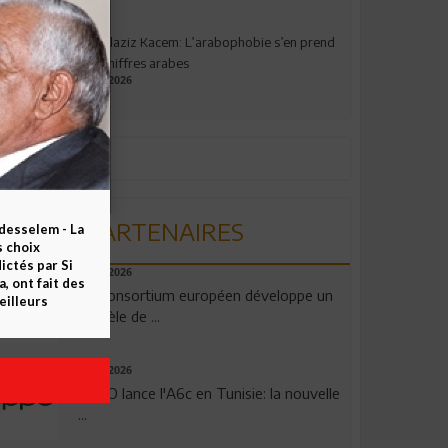
Abdelaziz Kacem: L’arabophobie s’en prend
aux chiffres arabes
09.07.2026
PARTENAIRES
esselem - La
s choix
ctés par Si
06.08.2026
 ont fait des
Un consortium européen développe un
eilleurs
modèle de ...
04.08.2026
OPPO lance l'A6c en Tunisie: la nouvelle
...