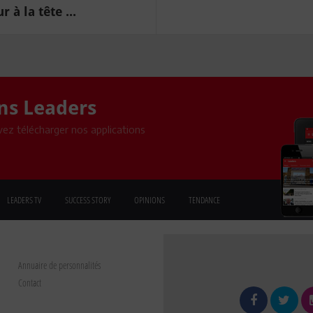
à la tête ...
ons Leaders
ez télécharger nos applications
LEADERS TV
SUCCESS STORY
OPINIONS
TENDANCE
Annuaire de personnalités
Contact