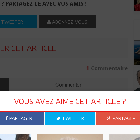
 ? PARTAGEZ-LE AVEC VOS AMIS !
TWEETER
ABONNEZ-VOUS
R CET ARTICLE
1
Commentaire
Commenter
VOUS AVEZ AIMÉ CET ARTICLE ?
PARTAGER
TWEETER
PARTAGER