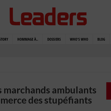
STORY
HOMMAGE À..
DOSSIERS
WHO'S WHO
BLOG
s marchands ambulants
merce des stupéfiants