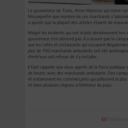
Le gouverneur de Tunis, Amor Mansour qui mène cam
Mosaïquefm que nombre de ces marchands s’adonnent a
a ajouté que la plupart des articles étaient de mauva
Malgré les incidents qui ont éclaté dernièrement lor
gouverneur n’en démord pas. Il a assuré que la campa
que les cafés et restaurants qui occupent illégalement
plus de 700 marchands ambulants ont été aménagés à
d'entr'eux ont refuser de s'y installer.
Il faut rappeler que deux agents de la force publique 
de heurts avec des marchands ambulants. Des campagn
et notamment les commerçants qui pâtissent le plus de
et dans plusieurs régions à l'intérieur du pays.
Envoyer à u