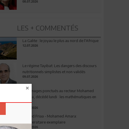
08.07.2026
LES + COMMENTÉS
La Galite : le joyau le plus au nord de l'Afrique
12.07.2026
Le régime Tayibat: Les dangers des discours
nutritionnels simplistes et non validés
09.07.2026
Hommages ponctués au recteur Mohamed
Amara, décédé lundi : les mathématiques en
deuil
03.08.2026
Ahmed Friaa - Mohamed Amara:
l’Universitaire exemplaire
04.08.2026