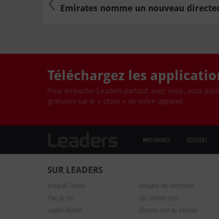
Emirates nomme un nouveau directeur 
Téléchargez les applicati
Pour emporter Leaders partout avec vous, vous pouv
gratuites sur le « store » de votre appareil.
PARTENAIRES
DOSSIERS
SUR LEADERS
Actualités Tunisie
Annuaire des entreprises
Plan du site
Qui sommes nous
Leaders Mobile
Abonnez-vous au mensuel