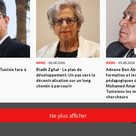
Envoyer
NEWS
- 06.08.2026
NEWS
- 05.08.2026
 Tunisie face à
Riadh Zghal - Le plan de
Adnene Ben Abd
développement: Un pas vers la
formation et le
Ces bandes de voyous etbarbares voudront certainement vous
décentralisation sur un long
pédagogiques di
s ,tous les habitants vous soutiennent pour votre noble
chemin à parcourir
Mohamed Amara,
Tunisiens les m
chercheurs
Ne plus afficher