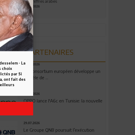
aux chiffres arabes
09.07.2026
PARTENAIRES
esselem - La
06.08.2026
s choix
Un consortium européen développe un
ctés par Si
modèle de ...
 ont fait des
eilleurs
04.08.2026
OPPO lance l'A6c en Tunisie: la nouvelle
...
29.07.2026
Le Groupe QNB poursuit l’exécution