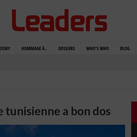
STORY
HOMMAGE À..
DOSSIERS
WHO'S WHO
BLOG
e tunisienne a bon dos