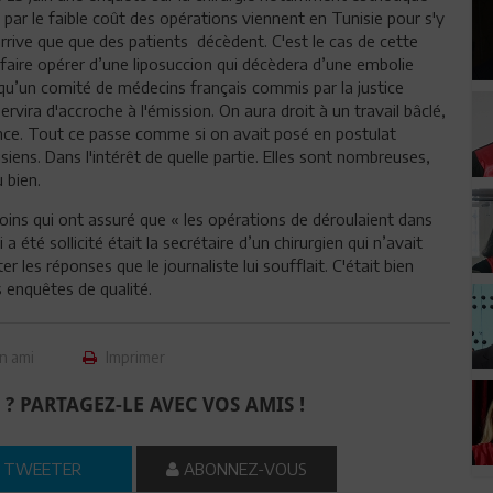
s par le faible coût des opérations viennent en Tunisie pour s'y
 arrive que que des patients décèdent. C'est le cas de cette
faire opérer d’une liposuccion qui décèdera d’une embolie
 qu’un comité de médecins français commis par la justice
servira d'accroche à l'émission. On aura droit à un travail bâclé,
tence. Tout ce passe comme si on avait posé en postulat
ens. Dans l'intérêt de quelle partie. Elles sont nombreuses,
 bien.
oins qui ont assuré que « les opérations de déroulaient dans
a été sollicité était la secrétaire d’un chirurgien qui n’avait
r les réponses que le journaliste lui soufflait. C'était bien
 enquêtes de qualité.
n ami
Imprimer
 ? PARTAGEZ-LE AVEC VOS AMIS !
TWEETER
ABONNEZ-VOUS