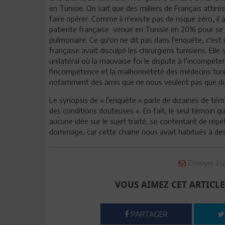
en Tunisie. On sait que des milliers de Français attiré
faire opérer. Comme il n'existe pas de risque zéro, il
patiente française venue en Tunisie en 2016 pour se 
pulmonaire. Ce qu'on ne dit pas dans l'enquête, c'est
française avait disculpé les chirurgiens tunisiens. Elle 
unilatéral où la mauvaise foi le dispute à l’incompé
l'incompétence et la malhonnêteté des médecins tunisi
notamment des amis que ne nous veulent pas que du
Le synopsis de « l’enquête » parle de dizaines de tém
des conditions douteuses ». En fait, le seul témoin qui 
aucune idée sur le sujet traité, se contentant de répéte
dommage, car cette chaîne nous avait habitués à des
Envoyer à u
VOUS AIMEZ CET ARTICLE
PARTAGER