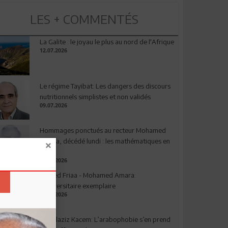
LES + COMMENTÉS
La Galite : le joyau le plus au nord de l'Afrique
12.07.2026
Le régime Tayibat: Les dangers des discours
nutritionnels simplistes et non validés
09.07.2026
Hommages ponctués au recteur Mohamed
Amara, décédé lundi : les mathématiques en
deuil
03.08.2026
Ahmed Friaa - Mohamed Amara:
l’Universitaire exemplaire
04.08.2026
Abdelaziz Kacem: L’arabophobie s’en prend