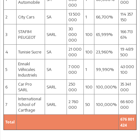
Automobile
000
000
13 500
114 357
2
City Cars
SA
1
66,700%
000
150
30
STAFIM
166 713
3
SARL
000
100
65,999%
PEUGEOT
674
000
21 000
19 489
4
Tunisie Sucre
SA
100
23,960%
000
500
Ennakl
7 000
43 000
5
Véhicules
SA
1
99,990%
000
100
Industriels
Car Pro
250
35 341
6
SARL
100
100,000%
SARL
000
000
International
2 760
66 600
7
School of
SARL
50
100,000%
000
000
Carthage
676 801
Total
424