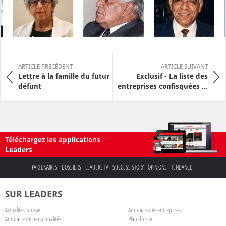
ARTICLE PRÉCÉDENT
ARTICLE SUIVANT
Lettre à la famille du futur
Exclusif - La liste des
défunt
entreprises confisquées ...
Téléchargez les applications
Leaders
PARTENAIRES
DOSSIERS
LEADERS TV
SUCCESS STORY
OPINIONS
TENDANCE
SUR LEADERS
Actualités Tunisie
Annuaire des entreprises
Annuaire de personnalités
Plan du site