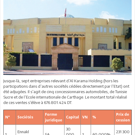
Jusque-là, sept entreprises relevant d’Al Karama Holding (hors les
participations dans d’autres sociétés cédées directement par l’Etat) ont
été adjugées. Il s’agit de cinq concessionnaires automobiles, de Tunisie
Sucre et de l’Ecole internationale de Carthage. Le montant total réalisé
de ces ventes s’élève à 676.801.424 DT.
Forme
Prix de
N°
Sociétés
Capital
VN
%
juridique
cession
30
Ennakl
231 300
1
SA
000
1
60,000%