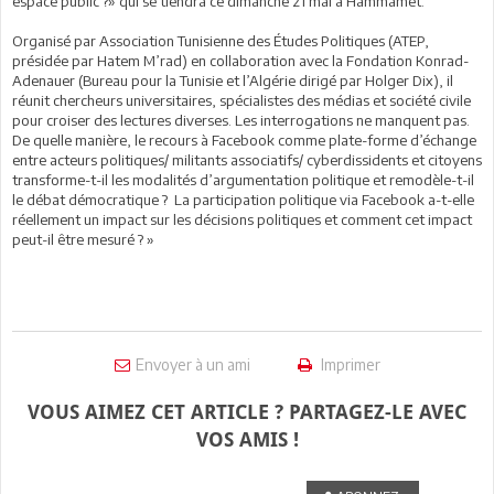
espace public ?» qui se tiendra ce dimanche 21 mai à Hammamet.
Organisé par Association Tunisienne des Études Politiques (ATEP,
présidée par Hatem M’rad) en collaboration avec la Fondation Konrad-
Adenauer (Bureau pour la Tunisie et l’Algérie dirigé par Holger Dix), il
réunit chercheurs universitaires, spécialistes des médias et société civile
pour croiser des lectures diverses. Les interrogations ne manquent pas.
De quelle manière, le recours à Facebook comme plate-forme d’échange
entre acteurs politiques/ militants associatifs/ cyberdissidents et citoyens
transforme-t-il les modalités d’argumentation politique et remodèle-t-il
le débat démocratique ? La participation politique via Facebook a-t-elle
réellement un impact sur les décisions politiques et comment cet impact
peut-il être mesuré ? »
Envoyer à un ami
Imprimer
VOUS AIMEZ CET ARTICLE ? PARTAGEZ-LE AVEC
VOS AMIS !