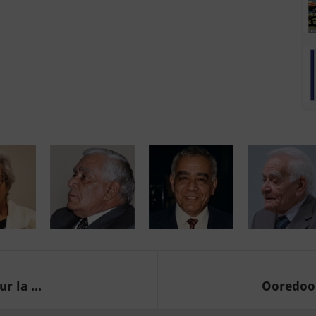
r la ...
Ooredoo l