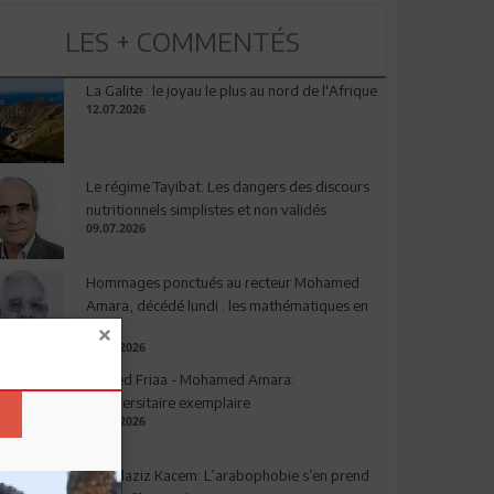
LES + COMMENTÉS
La Galite : le joyau le plus au nord de l'Afrique
12.07.2026
Le régime Tayibat: Les dangers des discours
nutritionnels simplistes et non validés
09.07.2026
Hommages ponctués au recteur Mohamed
Amara, décédé lundi : les mathématiques en
deuil
03.08.2026
Ahmed Friaa - Mohamed Amara:
l’Universitaire exemplaire
04.08.2026
Abdelaziz Kacem: L’arabophobie s’en prend