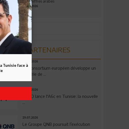
aux chiffres arabes
09.07.2026
PARTENAIRES
06.08.2026
a Tunisie face à
Un consortium européen développe un
ie
modèle de ...
04.08.2026
OPPO lance l'A6c en Tunisie: la nouvelle
...
29.07.2026
Le Groupe QNB poursuit l’exécution