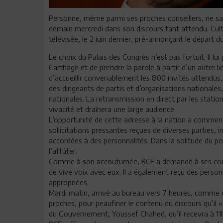
Personne, même parmi ses proches conseillers, ne sait
demain mercredi dans son discours tant attendu. Culti
télévisée, le 2 juin dernier, pré-annonçant le départ 
Le choix du Palais des Congrès n’est pas fortuit. Il lui
Carthage et de prendre la parole à partir d’un autre 
d’accueillir convenablement les 800 invités attendus
des dirigeants de partis et d’organisations nationales,
nationales. La retransmission en direct par les statio
vivacité et draînera une large audience.
L’opportunité de cette adresse à la nation a commencé
sollicitations pressantes reçues de diverses parties, 
accordées à des personnalités. Dans la solitude du pouv
l’affûter.
Comme à son accoutumée, BCE a demandé à ses conse
de vive voix avec eux. Il a également reçu des person
appropriées.
Mardi matin, arrivé au bureau vers 7 heures, comme ch
proches, pour peaufiner le contenu du discours qu’il « 
du Gouvernement, Youssef Chahed, qu’il recevra à 11h3