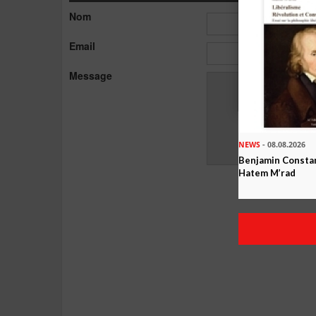
Nom
Email
Message
NEWS
- 08.08.2026
Benjamin Constan
Hatem M’rad