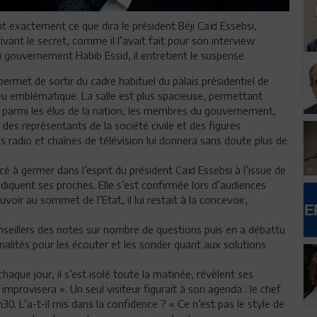
 exactement ce que dira le président Béji Caïd Essebsi,
vant le secret, comme il l’avait fait pour son interview
du gouvernement Habib Essid, il entretient le suspense.
 permet de sortir du cadre habituel du palais présidentiel de
lieu emblématique. La salle est plus spacieuse, permettant
, parmi les élus de la nation, les membres du gouvernement,
 des représentants de la société civile et des figures
ns radio et chaînes de télévision lui donnera sans doute plus de
 à germer dans l’esprit du président Caïd Essebsi à l’issue de
indiquent ses proches. Elle s’est confirmée lors d’audiences
oir au sommet de l’Etat, il lui restait à la concevoir,
illers des notes sur nombre de questions puis en a débattu
nalités pour les écouter et les sonder quant aux solutions
aque jour, il s’est isolé toute la matinée, révèlent ses
improvisera ». Un seul visiteur figurait à son agenda : le chef
0. L’a-t-il mis dans la confidence ? « Ce n’est pas le style de