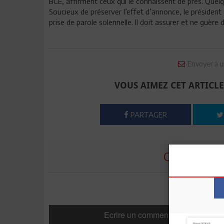
BCE, affirment ceux qui le connaissent de près. Quelq
Soucieux de préserver l’effet d’annonce, le présiden
prise de parole solennelle. Il doit assurer et ne guère 
Envoyer à u
VOUS AIMEZ CET ARTICLE
PARTAGER
COMMENTE
Ecrire un commentaire