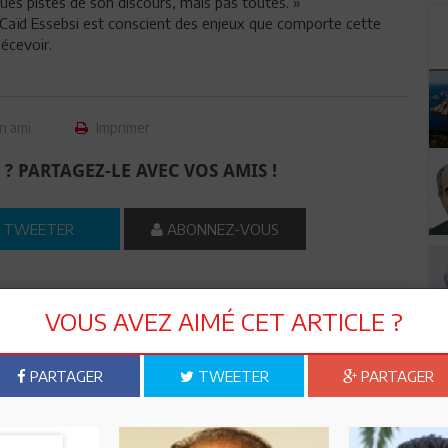
ues pistes de son discours, mais pas toutes. »
t Caïd Essebsi est conscient des enjeux que comporte cette
décevoir.
n ami
Imprimer
 ? PARTAGEZ-LE AVEC VOS AMIS !
TWEETER
ABONNEZ-VOUS
R CET ARTICLE
VOUS AVEZ AIMÉ CET ARTICLE ?
0
Commentaires
PARTAGER
TWEETER
PARTAGER
Commenter