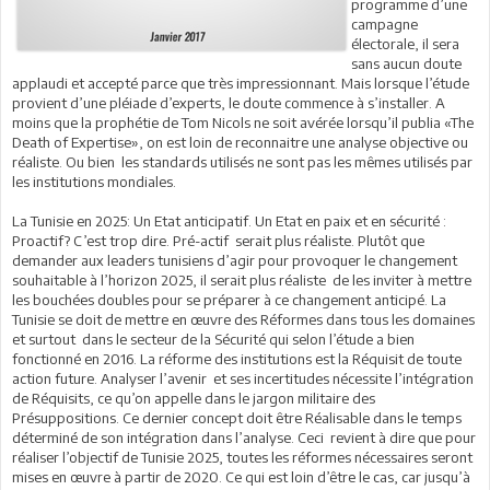
programme d’une
campagne
électorale, il sera
sans aucun doute
applaudi et accepté parce que très impressionnant. Mais lorsque l’étude
provient d’une pléiade d’experts, le doute commence à s’installer. A
moins que la prophétie de Tom Nicols ne soit avérée lorsqu’il publia «The
Death of Expertise», on est loin de reconnaitre une analyse objective ou
réaliste. Ou bien les standards utilisés ne sont pas les mêmes utilisés par
les institutions mondiales.
La Tunisie en 2025: Un Etat anticipatif. Un Etat en paix et en sécurité :
Proactif? C’est trop dire. Pré-actif serait plus réaliste. Plutôt que
demander aux leaders tunisiens d’agir pour provoquer le changement
souhaitable à l’horizon 2025, il serait plus réaliste de les inviter à mettre
les bouchées doubles pour se préparer à ce changement anticipé. La
Tunisie se doit de mettre en œuvre des Réformes dans tous les domaines
et surtout dans le secteur de la Sécurité qui selon l’étude a bien
fonctionné en 2016. La réforme des institutions est la Réquisit de toute
action future. Analyser l’avenir et ses incertitudes nécessite l’intégration
de Réquisits, ce qu’on appelle dans le jargon militaire des
Présuppositions. Ce dernier concept doit être Réalisable dans le temps
déterminé de son intégration dans l’analyse. Ceci revient à dire que pour
réaliser l’objectif de Tunisie 2025, toutes les réformes nécessaires seront
mises en œuvre à partir de 2020. Ce qui est loin d’être le cas, car jusqu’à