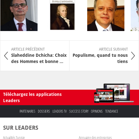
ARTICLE PRÉCÉDENT
ARTICLE SUIVANT
Slaheddine Dchicha: Choix
Populisme, quand tu nous
des Hommes et bonne ...
tiens
Téléchargez les applications
Leaders
PARTENAIRES
DOSSIERS
LEADERS TV
SUCCESS STORY
OPINIONS
TENDANCE
SUR LEADERS
Actualités Tunisie
Annuaire des entreprises