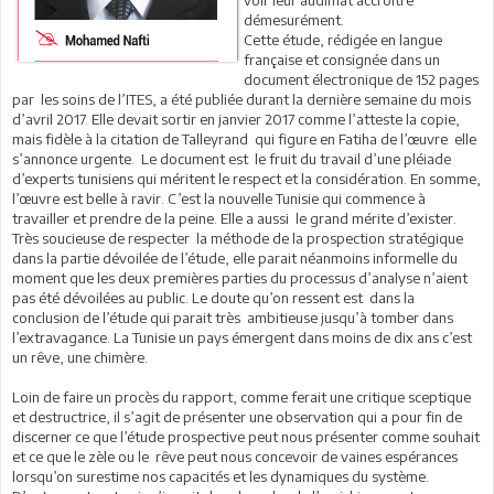
démesurément.
Cette étude, rédigée en langue
française et consignée dans un
document électronique de 152 pages
par les soins de l’ITES, a été publiée durant la dernière semaine du mois
d’avril 2017. Elle devait sortir en janvier 2017 comme l’atteste la copie,
mais fidèle à la citation de Talleyrand qui figure en Fatiha de l’œuvre elle
s’annonce urgente. Le document est le fruit du travail d’une pléiade
d’experts tunisiens qui méritent le respect et la considération. En somme,
l’œuvre est belle à ravir. C’est la nouvelle Tunisie qui commence à
travailler et prendre de la peine. Elle a aussi le grand mérite d’exister.
Très soucieuse de respecter la méthode de la prospection stratégique
dans la partie dévoilée de l’étude, elle parait néanmoins informelle du
moment que les deux premières parties du processus d’analyse n’aient
pas été dévoilées au public. Le doute qu’on ressent est dans la
conclusion de l’étude qui parait très ambitieuse jusqu’à tomber dans
l’extravagance. La Tunisie un pays émergent dans moins de dix ans c’est
un rêve, une chimère.
Loin de faire un procès du rapport, comme ferait une critique sceptique
et destructrice, il s’agit de présenter une observation qui a pour fin de
discerner ce que l’étude prospective peut nous présenter comme souhait
et ce que le zèle ou le rêve peut nous concevoir de vaines espérances
lorsqu’on surestime nos capacités et les dynamiques du système.