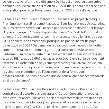
ce jour aucune réforme n’a été amorcée. Mais si on poursuit une autre
alternative plus réaliste on dira qu’en 2025 la Tunisie sera préparée à une
anticipation pour être Proactive à l’horizon 2035 à titre d’exemple.
La Tunisie en 2025 : Pays Emergent ? C’est aussi un projet chimérique.
Pré- émergent serait largement accepté. Sans les réformes structurelles,
tous les experts savent qu’il ne sera pas possible de développer le pays.
Un pays Emergent ? Suivant quels standards ? Si c’est de l’informel
qu’on prête à nos jugements comme on a coutume de le faire, ou avec
l’illusion chère à nos traditions, pourquoi ne pas souhaiter un pays
développé en 2025 ? On demandera beaucoup pour recevoir la moitié
comme le feraient nos commerçants qui exercent dans le secteur de
l’informel. Limiter la réussite d’un pays émergent au seul indicateur du
taux du PIB (taux de 5.6%) c’est aussi procéder à une sorte du jugement
informel. La définition de pays émergent s’élargit au niveau de vie, aux
structures économiques et sociales, à la bonne gouvernance et surtout à
la valeur des institutions de l’éducation et de la formation
professionnelle. Serions-nous capable de nous aligner sur ces standards
en si peu de temps?
La Tunisie en 2025 : un pays Réconcilié avec lui-même ? Possible. Un
contrat social accepté et signé après d’ âpres négociations avec les
syndicats, et après une lassitude des mouvements de contestation et
des revendications idéologiques, pousserait les acteurs à enterrer la
hache de guerre et à se réconcilier. Il ne dépend que de la société et