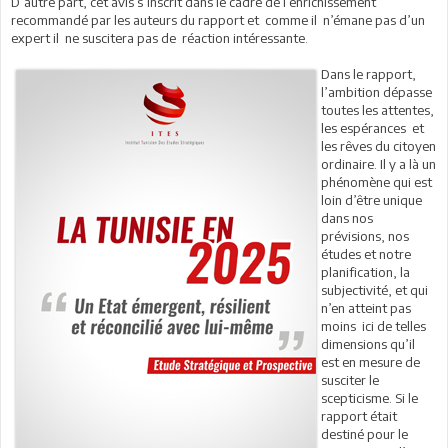
D’autre part, cet avis s’inscrit dans le cadre de l’enrichissement
recommandé par les auteurs du rapport et comme il n’émane pas d’un
expert il ne suscitera pas de réaction intéressante.
Dans le rapport,
l’ambition dépasse
toutes les attentes,
les espérances et
les rêves du citoyen
ordinaire. Il y a là un
phénomène qui est
loin d’être unique
dans nos
prévisions, nos
études et notre
planification, la
subjectivité, et qui
n’en atteint pas
moins ici de telles
dimensions qu’il
est en mesure de
susciter le
scepticisme. Si le
rapport était
destiné pour le