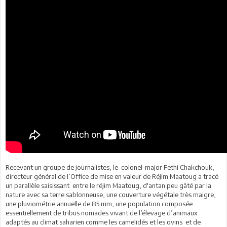
Recevant un groupe de journalistes, le colonel-major Fethi Chakchouk,
directeur général de l’Office de mise en valeur de Réjim Maatoug a tracé
un parallèle saisissant entre le réjim Maatoug, d'antan peu gâté par la
nature avec sa terre sablonneuse, une couverture végétale très maigre,
une pluviométrie annuelle de 85 mm, une population composée
essentiellement de tribus nomades vivant de l’élevage d’animaux
adaptés au climat saharien comme les camelidés et les ovins et de