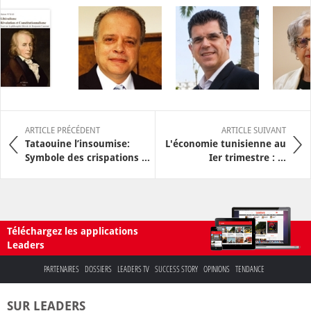
ARTICLE PRÉCÉDENT
ARTICLE SUIVANT
Tataouine l’insoumise:
L'économie tunisienne au
Symbole des crispations ...
Ier trimestre : ...
Téléchargez les applications
Leaders
PARTENAIRES
DOSSIERS
LEADERS TV
SUCCESS STORY
OPINIONS
TENDANCE
SUR LEADERS