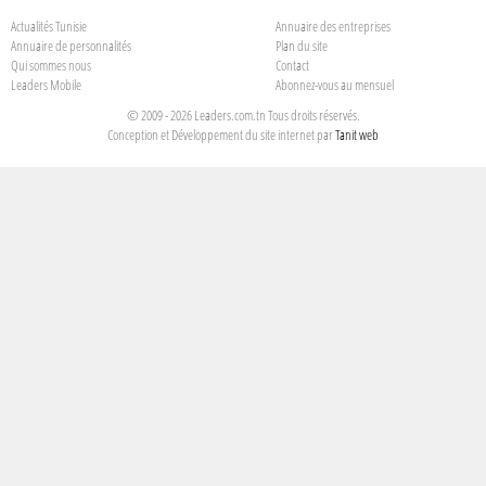
Actualités Tunisie
Annuaire des entreprises
Annuaire de personnalités
Plan du site
Qui sommes nous
Contact
Leaders Mobile
Abonnez-vous au mensuel
© 2009 - 2026 Leaders.com.tn Tous droits réservés.
Conception et Développement du site internet par
Tanit web