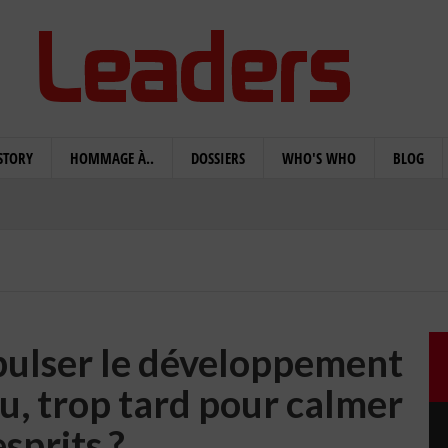
STORY
HOMMAGE À..
DOSSIERS
WHO'S WHO
BLOG
pulser le développement
eu, trop tard pour calmer
esprits ?