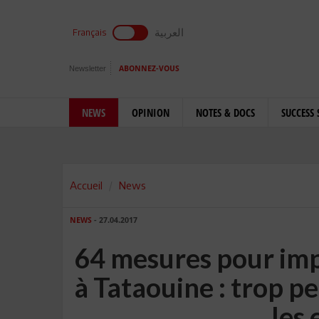
العربية
Français
Newsletter
ABONNEZ-VOUS
NEWS
OPINION
NOTES & DOCS
SUCCESS 
Accueil
News
NEWS
- 27.04.2017
64 mesures pour im
à Tataouine : trop p
les 