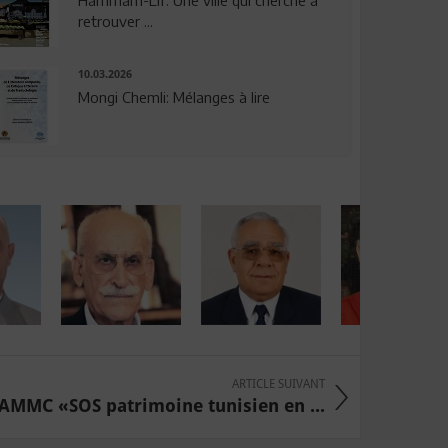
Hammam-Lif: Une ville qui cherche à
retrouver ...
10.03.2026
Mongi Chemli: Mélanges à lire
ARTICLE SUIVANT
AMMC «SOS patrimoine tunisien en ...