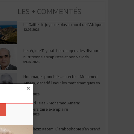
LES + COMMENTÉS
La Galite : le joyau le plus au nord de l'Afrique
12.07.2026
Le régime Tayibat: Les dangers des discours
nutritionnels simplistes et non validés
09.07.2026
Hommages ponctués au recteur Mohamed
Amara, décédé lundi : les mathématiques en
deuil
03.08.2026
Ahmed Friaa - Mohamed Amara:
l’Universitaire exemplaire
04.08.2026
Abdelaziz Kacem: L’arabophobie s’en prend