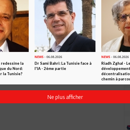
Envoyer
NEWS
- 06.08.2026
NEWS
- 06.08.2026
 redessine la
Dr Sami Bahri: La Tunisie face à
Riadh Zghal - L
ique du Nord:
l'IA - 2ème partie
développement:
 la Tunisie?
décentralisatio
chemin à parcou
Ne plus afficher