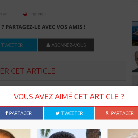
n ami
Imprimer
 ? PARTAGEZ-LE AVEC VOS AMIS !
TWEETER
ABONNEZ-VOUS
R CET ARTICLE
0
Commentaires
VOUS AVEZ AIMÉ CET ARTICLE ?
Commenter
PARTAGER
TWEETER
PARTAGER