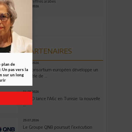
aux chiffres arabes
09.07.2026
PARTENAIRES
06.08.2026
e plan de
Un consortium européen développe un
 Un pas vers la
n sur un long
modèle de ...
rir
04.08.2026
OPPO lance l'A6c en Tunisie: la nouvelle
...
29.07.2026
Le Groupe QNB poursuit l’exécution