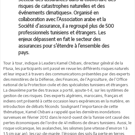
risques de catastrophes naturelles et des
événements climatiques». Organisé en
collaboration avec l’Association arabe et la
Société d’assurance, il a regroupé plus de 500
professionnels tunisiens et étrangers. Les
enjeux dépassent en fait le secteur des
assurances pour s’étendre à l’ensemble des
pays.
Tour à tour, indique à Leaders Kamel Chibani, directeur général de la
Ftusa, les participants ont passé en revue les différents risques naturels
et leur impact à travers des communications présentées par des experts
des ministères de la Défense, des Finances, de l’Agriculture, de l’Office
national de la Protection civile et des spécialistes tunisiens et étrangers.
La deuxième partie des travaux a porté, ajoute-t-il, sur les systèmes de
gestion de ces risques. Des experts algériens, marocains, français et
indiens ont présenté à cette occasion leurs expériences en la matière, en
introduction de débats féconds. Soulignant l’importance de cette
thématique, Kamel Chibani a rappelé que les dernières inondations
survenues en février 2012 dans le nord-ouest de la Tunisie ont causé des
pertes économiques de l’ordre de 41 millions de dinars tunisiens. Aussi, le
risque volcanique, les avalanches, les séismes (une vitesse d’environ 1 à
1,5 cm par an), les raz-de-marée, l’érosion des sols (la perte en terres