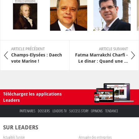
ARTICLE PRÉCÉDENT
ARTICLE SUIVANT
Champs-Elysées : Daech
Fatma Marrakchi Charfi -
vote Marine !
Le dinar : Quand une ...
Téléchargez les applications
Leaders
PARTENAIRES
DOSSIERS
LEADERS TV
SUCCESS STORY
OPINIONS
TENDANCE
SUR LEADERS
Actualités Tunisie
Annuaire des entreprises