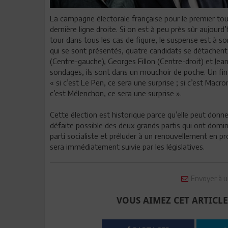
La campagne électorale française pour le premier tour
dernière ligne droite. Si on est à peu près sûr aujour
tour dans tous les cas de figure, le suspense est à s
qui se sont présentés, quatre candidats se détachen
(Centre-gauche), Georges Fillon (Centre-droit) et Je
sondages, ils sont dans un mouchoir de poche. Un fin 
« si c’est Le Pen, ce sera une surprise ; si c’est Macron,
c’est Mélenchon, ce sera une surprise ».
Cette élection est historique parce qu’elle peut donner
défaite possible des deux grands partis qui ont dominé 
parti socialiste et préluder à un renouvellement en pr
sera immédiatement suivie par les législatives.
Envoyer à u
VOUS AIMEZ CET ARTICLE