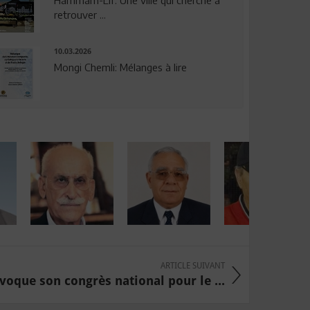
Hammam-Lif: Une ville qui cherche à
retrouver ...
10.03.2026
Mongi Chemli: Mélanges à lire
ARTICLE SUIVANT
voque son congrès national pour le ...