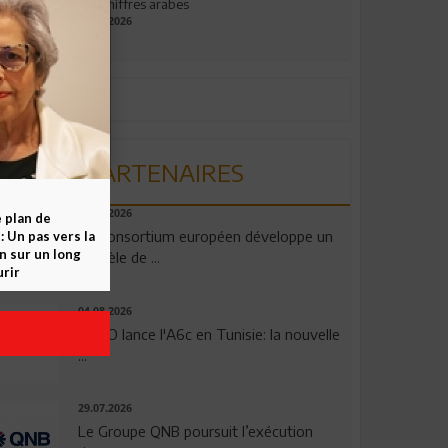
aux chiffres arabes
09.07.2026
PARTENAIRES
06.08.2026
e plan de
Un consortium européen développe un
 Un pas vers la
n sur un long
modèle de ...
rir
04.08.2026
OPPO lance l'A6c en Tunisie: la nouvelle
...
29.07.2026
Le Groupe QNB poursuit l’exécution