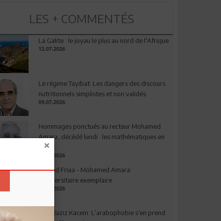
LES + COMMENTÉS
La Galite : le joyau le plus au nord de l'Afrique
12.07.2026
Le régime Tayibat: Les dangers des discours
nutritionnels simplistes et non validés
09.07.2026
Hommages ponctués au recteur Mohamed
Amara, décédé lundi : les mathématiques en
deuil
03.08.2026
Ahmed Friaa - Mohamed Amara:
l’Universitaire exemplaire
04.08.2026
Abdelaziz Kacem: L’arabophobie s’en prend