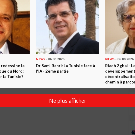
Envoyer
NEWS
- 06.08.2026
NEWS
- 06.08.2026
 redessine la
Dr Sami Bahri: La Tunisie face à
Riadh Zghal - L
ique du Nord:
l'IA - 2ème partie
développement:
 la Tunisie?
décentralisatio
chemin à parcou
Ne plus afficher