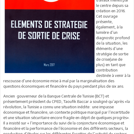
le centre depuis sa
création en 2016.
Cet ouvrage
présente,
également, à la
lumière d’un
diagnostic profond
de la situation, les
éléments d’une
stratégie de sortie
de crise(une de
plus) en tant que
contribution
destinée à venir à la
rescousse d’une économie mise à mal par la marginalisation des
questions économiques et financière du pays pendant plus de six ans.
Ancien gouverneur de la Banque Centrale de Tunisie (BCT) et
présentement président du CPED, Taoufik Baccar a souligné qu’après «la
révolution, la Tunisie a connu une situation inédite : une impasse
économique et financière, un contexte politique marqué par l’incertitude
et une situation sécuritaire encore fragile en dépit de quelques progrès».
Il a insisté sur « l’importance du suivi de la conjoncture économique et
financière et la performance de l’économie et des différents secteurs, la
production d’études sur les différentes facettes de l’activité du secteur