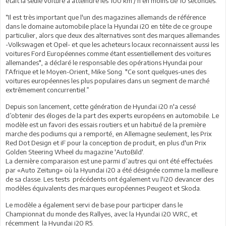
était la seule voiture à atteindre les 100 km / h en moins de 10 secondes.
“Il est très important que l'un des magazines allemands de référence
dans le domaine automobile place la Hyundai i20 en tête de ce groupe
particulier, alors que deux des alternatives sont des marques allemandes
-Volkswagen et Opel- et que les acheteurs locaux reconnaissent aussi les
voitures Ford Européennes comme étant essentiellement des voitures
allemandes", a déclaré le responsable des opérations Hyundai pour
l'Afrique et le Moyen-Orient, Mike Song. "Ce sont quelques-unes des
voitures européennes les plus populaires dans un segment de marché
extrêmement concurrentiel.”
Depuis son lancement, cette génération de Hyundai i20 n'a cessé
d’obtenir des éloges de la part des experts européens en automobile. Le
modèle est un favori des essais routiers et un habitué de la première
marche des podiums qui a remporté, en Allemagne seulement, les Prix
Red Dot Design et iF pour la conception de produit, en plus d'un Prix
Golden Steering Wheel du magazine 'AutoBild'.
La dernière comparaison est une parmi d’autres qui ont été effectuées
par «Auto Zeitung» où la Hyundai i20 a été désignée comme la meilleure
de sa classe. Les tests précédents ont également vu l'i20 devancer des
modèles équivalents des marques européennes Peugeot et Skoda.
Le modèle a également servi de base pour participer dans le
Championnat du monde des Rallyes, avec la Hyundai i20 WRC, et
récemment la Hyundai i20 R5.