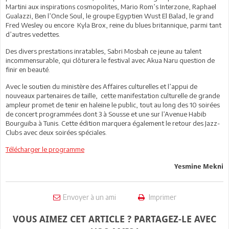
Martini aux inspirations cosmopolites, Mario Rom’s Interzone, Raphael
Gualazzi, Ben l’Oncle Soul, le groupe Egyptien Wust El Balad, le grand
Fred Wesley ou encore Kyla Brox, reine du blues britannique, parmi tant
d’autres vedettes.
Des divers prestations inratables, Sabri Mosbah ce jeune au talent
incommensurable, qui clôturera le festival avec Akua Naru question de
finir en beauté.
Avec le soutien du ministère des Affaires culturelles et l’appui de
nouveaux partenaires de taille, cette manifestation culturelle de grande
ampleur promet de tenir en haleine le public, tout au long des 10 soirées
de concert programmées dont 3 à Sousse et une sur l’Avenue Habib
Bourguiba à Tunis. Cette édition marquera également le retour des Jazz-
Clubs avec deux soirées spéciales.
Télécharger le programme
Yesmine Mekni
Envoyer à un ami
Imprimer
VOUS AIMEZ CET ARTICLE ? PARTAGEZ-LE AVEC