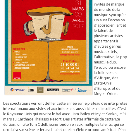
invités de marque
du monde de la
musique syncopée.
On aura l’occasion
d’apprécier l’art et
le talent de
plusieurs artistes
appartenant à
d’autres genres
musicaux tels,
l’alternative, la pop
music, le dub,
l’électro ou encore
la folk, venus
d’Afrique, des
Etats-Unis,
d’Europe, et du
Moyen-Orient.
Les spectateurs verront défiler cette année sur le plateau des interprètes
internationaux aux styles et aux influences aussi riches qu'insolites. C’est
le Royaume-Unis qui ouvrira le bal avec Liam Bailey et Myles Sanko, le 31
mars au Carthage Thalasso Resort. Des artistes affirmés de cette 12e
édition, on cite Tom Odell, jeune londonien aux multiples talents, qui se
produira sur scène le 1er avril, ainsi que le célèbre groupe américain Pink