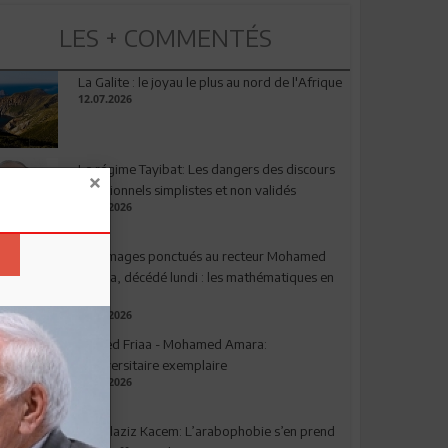
LES + COMMENTÉS
La Galite : le joyau le plus au nord de l'Afrique
12.07.2026
Le régime Tayibat: Les dangers des discours
nutritionnels simplistes et non validés
09.07.2026
Hommages ponctués au recteur Mohamed
Amara, décédé lundi : les mathématiques en
deuil
03.08.2026
Ahmed Friaa - Mohamed Amara:
l’Universitaire exemplaire
04.08.2026
Abdelaziz Kacem: L’arabophobie s’en prend