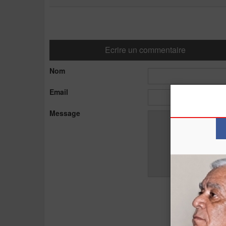
Ecrire un commentaire
Nom
Email
Message