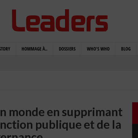
STORY
HOMMAGE À..
DOSSIERS
WHO'S WHO
BLOG
on monde en supprimant
onction publique et de la
ernance