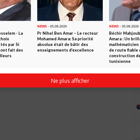
rimer une ministère et de l'attacher à son propre ministère
NEWS
- 05.08.2026
NEWS
- 05.08.2026
sselem - La
Pr Nihel Ben Amar – Le recteur
Béchir Mahjou
tuation. La deuxième signification est: le chef de gouvernement
choix
Mohamed Amara: Sa priorité
Amara : Un brill
elles, interchangeables ou jetables. Bizarre façon de
tés par Si
absolue était de bâtir des
mathématicien
e sera publié comme tous mes commentaires précédents. Je
nt fait des
enseignements d’excellence
de route fiable 
rnal' qui semble avoir sa ligne rouge.
lleurs
construction de
tunisienne
Ne plus afficher