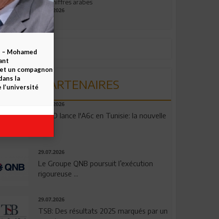
aux chiffres arabes
09.07.2026
b – Mohamed
ant
 et un compagnon
dans la
PARTENAIRES
 l’université
04.08.2026
OPPO lance l'A6c en Tunisie: la nouvelle
...
29.07.2026
Le Groupe QNB poursuit l’exécution
rigoureuse ...
29.07.2026
TSB: Des résultats 2025 marqués par un