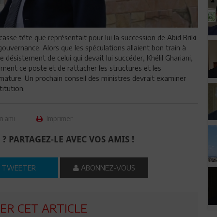
asse tête que représentait pour lui la succession de Abid Briki
gouvernance. Alors que les spéculations allaient bon train à
 désistement de celui qui devait lui succéder, Khélil Ghariani,
ent ce poste et de rattacher les structures et les
imature. Un prochain conseil des ministres devrait examiner
itution.
n ami
Imprimer
 ? PARTAGEZ-LE AVEC VOS AMIS !
TWEETER
ABONNEZ-VOUS
R CET ARTICLE