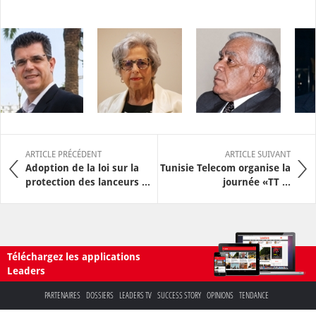
ARTICLE PRÉCÉDENT
ARTICLE SUIVANT
Adoption de la loi sur la
Tunisie Telecom organise la
protection des lanceurs ...
journée «TT ...
Téléchargez les applications
Leaders
PARTENAIRES
DOSSIERS
LEADERS TV
SUCCESS STORY
OPINIONS
TENDANCE