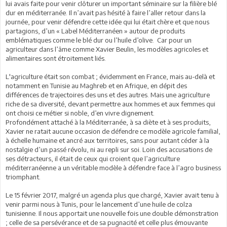
lui avais faite pour venir clôturer un important séminaire sur la filière blé
dur en méditerranée. Il n’avait pas hésité à faire l’aller retour dans la
journée, pour venir défendre cette idée qui lui était chère et que nous
partagions, d’un « Label Méditerranéen » autour de produits
emblématiques comme le blé dur ou l’huile d’olive. Car pour un
agriculteur dans l’âme comme Xavier Beulin, les modèles agricoles et
alimentaires sont étroitement liés.
L'agriculture était son combat ; évidemment en France, mais au-delà et
notamment en Tunisie au Maghreb et en Afrique, en dépit des
différences de trajectoires des uns et des autres. Mais une agriculture
riche de sa diversité, devant permettre aux hommes et aux femmes qui
ont choisi ce métier si noble, d’en vivre dignement.
Profondément attaché à la Méditerranée, à sa diète et à ses produits,
Xavier ne ratait aucune occasion de défendre ce modèle agricole familial,
à échelle humaine et ancré aux territoires, sans pour autant céder à la
nostalgie d’un passé révolu, ni au repli sur soi. Loin des accusations de
ses détracteurs, il était de ceux qui croient que l’agriculture
méditerranéenne a un véritable modèle à défendre face à l’agro business
triomphant.
Le 15 février 2017, malgré un agenda plus que chargé, Xavier avait tenu à
venir parmi nous à Tunis, pour le lancement d’une huile de colza
tunisienne. Il nous apportait une nouvelle fois une double démonstration
; celle de sa persévérance et de sa pugnacité et celle plus émouvante