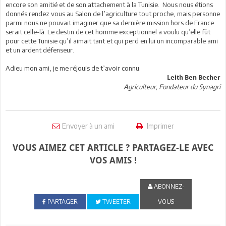
encore son amitié et de son attachement à la Tunisie. Nous nous étions
donnés rendez vous au Salon de l’agriculture tout proche, mais personne
parmi nous ne pouvait imaginer que sa dernière mission hors de France
serait celle-là. Le destin de cet homme exceptionnel a voulu qu’elle fût
pour cette Tunisie qu’il aimait tant et qui perd en lui un incomparable ami
et un ardent défenseur.
Adieu mon ami, je me réjouis de t’avoir connu.
Leith Ben Becher
Agriculteur, Fondateur du Synagri
Envoyer à un ami
Imprimer
VOUS AIMEZ CET ARTICLE ? PARTAGEZ-LE AVEC
VOS AMIS !
ABONNEZ-
PARTAGER
TWEETER
VOUS