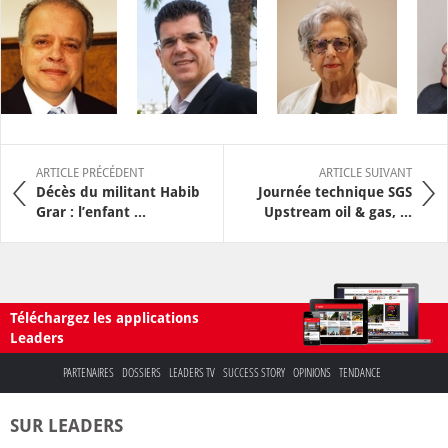
ARTICLE PRÉCÉDENT
ARTICLE SUIVANT
Décès du militant Habib
Journée technique SGS
Grar : l’enfant ...
Upstream oil & gas, ...
Téléchargez les applications
Leaders
PARTENAIRES
DOSSIERS
LEADERS TV
SUCCESS STORY
OPINIONS
TENDANCE
SUR LEADERS