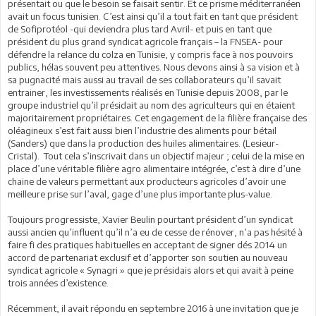
présentait ou que le besoin se faisait sentir. Et ce prisme méditerranéen
avait un focus tunisien. C’est ainsi qu’il a tout fait en tant que président
de Sofiprotéol -qui deviendra plus tard Avril- et puis en tant que
président du plus grand syndicat agricole français – la FNSEA- pour
défendre la relance du colza en Tunisie, y compris face à nos pouvoirs
publics, hélas souvent peu attentives. Nous devons ainsi à sa vision et à
sa pugnacité mais aussi au travail de ses collaborateurs qu’il savait
entrainer, les investissements réalisés en Tunisie depuis 2008, par le
groupe industriel qu’il présidait au nom des agriculteurs qui en étaient
majoritairement propriétaires. Cet engagement de la filière française des
oléagineux s’est fait aussi bien l’industrie des aliments pour bétail
(Sanders) que dans la production des huiles alimentaires. (Lesieur-
Cristal). Tout cela s’inscrivait dans un objectif majeur ; celui de la mise en
place d’une véritable filière agro alimentaire intégrée, c’est à dire d’une
chaine de valeurs permettant aux producteurs agricoles d’avoir une
meilleure prise sur l’aval, gage d’une plus importante plus-value.
Toujours progressiste, Xavier Beulin pourtant président d’un syndicat
aussi ancien qu’influent qu’il n’a eu de cesse de rénover, n’a pas hésité à
faire fi des pratiques habituelles en acceptant de signer dés 2014 un
accord de partenariat exclusif et d’apporter son soutien au nouveau
syndicat agricole « Synagri » que je présidais alors et qui avait à peine
trois années d’existence.
Récemment, il avait répondu en septembre 2016 à une invitation que je