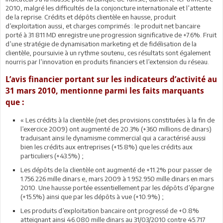
2010, malgré les difficultés de la conjoncture internationale et l’attente
de la reprise. Crédits et dépôts clientèle en hausse, produit
d’exploitation aussi, et charges comprimés : le produit net bancaire
porté à 31 811 MD enregistre une progression significative de +7.6%. Fruit
d’une stratégie de dynamisation marketing et de fidélisation de la
clientèle, poursuivie à un rythme soutenu, ces résultats sont également
nourris par l’innovation en produits financiers et l’extension du réseau.
L’avis financier portant sur les indicateurs d’activité au
31 mars 2010, mentionne parmi les faits marquants
que :
« Les crédits à la clientèle (net des provisions constituées à la fin de
l’exercice 2009) ont augmenté de 20.3% (+360 millions de dinars)
traduisant ainsi le dynamisme commercial qui a caractérisé aussi
bien les crédits aux entreprises (+15.8%) que les crédits aux
particuliers (+43.5%) ;
Les dépôts de la clientèle ont augmenté de +11.2% pour passer de
1.756.226 mille dinars e, mars 2009 à 1.952.950 mille dinars en mars
2010. Une hausse portée essentiellement par les dépôts d’épargne
(+15.5%) ainsi que par les dépôts à vue (+10.9%) ;
Les produits d’exploitation bancaire ont progressé de +0.8%
atteignant ainsi 46.080 mille dinars au 31/03/2010 contre 45.717