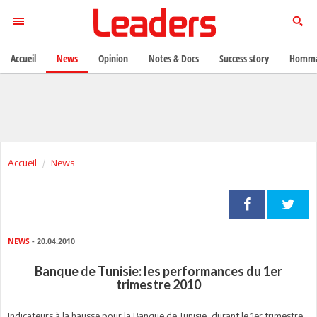
Accueil
News
Opinion
Notes & Docs
Success story
Homma
Accueil
News
NEWS
- 20.04.2010
Banque de Tunisie: les performances du 1er
trimestre 2010
Indicateurs à la hausse pour la Banque de Tunisie, durant le 1er trimestre