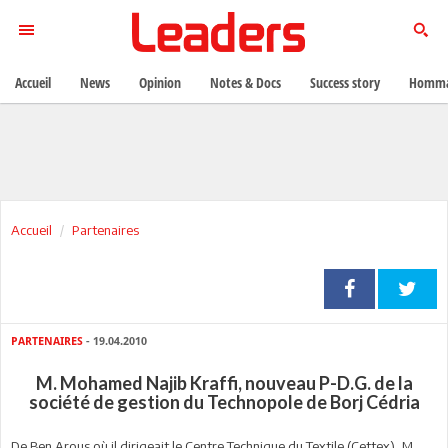
Accueil
News
Opinion
Notes & Docs
Success story
Homma
Accueil
Partenaires
PARTENAIRES
- 19.04.2010
M. Mohamed Najib Kraffi, nouveau P-D.G. de la
société de gestion du Technopole de Borj Cédria
De Ben Arous où il dirigeait le Centre Technique du Textile (Cettex), M.