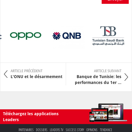
ARTICLE PRÉCÉDENT
ARTICLE SUIVANT
L'ONU et le désarmement
Banque de Tunisie: les
performances du 1er ...
Téléchargez les applications
Leaders
PARTENAIRES
DOSSIERS
LEADERS TV
SUCCESS STORY
OPINIONS
TENDANCE