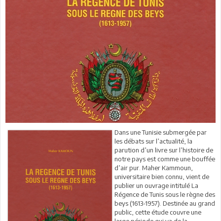
Dans une Tunisie submergée par
les débats sur l’actualité, la
parution d’un livre sur l’histoire de
notre pays est comme une bouffée
d’air pur. Maher Kammoun,
universitaire bien connu, vient de
publier un ouvrage intitulé La
Régence de Tunis sous le règne des
beys (1613-1957). Destinée au grand
public, cette étude couvre une
large période qui va de la