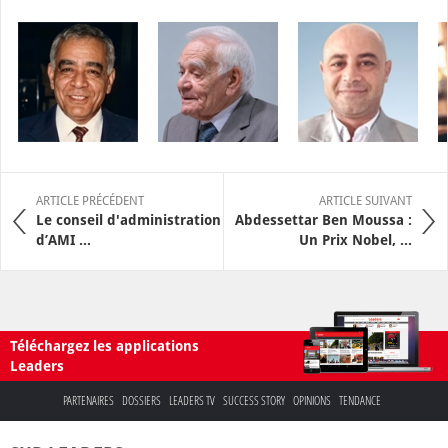
ARTICLE PRÉCÉDENT
ARTICLE SUIVANT
Le conseil d'administration
Abdessettar Ben Moussa :
d’AMI ...
Un Prix Nobel, ...
Téléchargez les applications
Leaders
PARTENAIRES
DOSSIERS
LEADERS TV
SUCCESS STORY
OPINIONS
TENDANCE