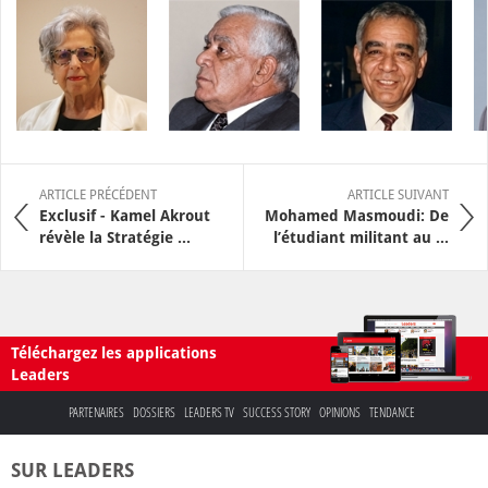
ARTICLE PRÉCÉDENT
ARTICLE SUIVANT
Exclusif - Kamel Akrout
Mohamed Masmoudi: De
révèle la Stratégie ...
l’étudiant militant au ...
Téléchargez les applications
Leaders
PARTENAIRES
DOSSIERS
LEADERS TV
SUCCESS STORY
OPINIONS
TENDANCE
SUR LEADERS