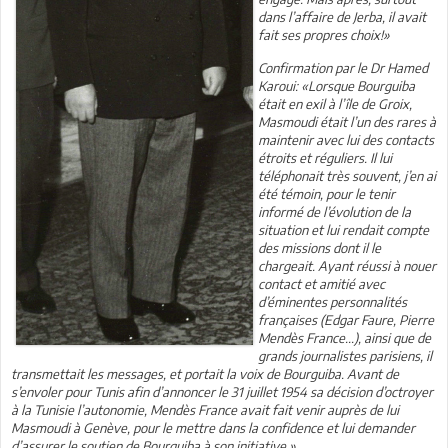
dans l’affaire de Jerba, il avait
fait ses propres choix!»
Confirmation par le Dr Hamed
Karoui:
«Lorsque Bourguiba
était en exil à l’île de Groix,
Masmoudi était l’un des rares à
maintenir avec lui des contacts
étroits et réguliers. Il lui
téléphonait très souvent, j’en ai
été témoin, pour le tenir
informé de l’évolution de la
situation et lui rendait compte
des missions dont il le
chargeait. Ayant réussi à nouer
contact et amitié avec
d’éminentes personnalités
françaises (Edgar Faure, Pierre
Mendès France...), ainsi que de
grands journalistes parisiens, il
transmettait les messages, et portait la voix de Bourguiba. Avant de
s’envoler pour Tunis afin d’annoncer le 31 juillet 1954 sa décision d’octroyer
à la Tunisie l’autonomie, Mendès France avait fait venir auprès de lui
Masmoudi à Genève, pour le mettre dans la confidence et lui demander
d’assurer le soutien de Bourguiba à son initiative.»