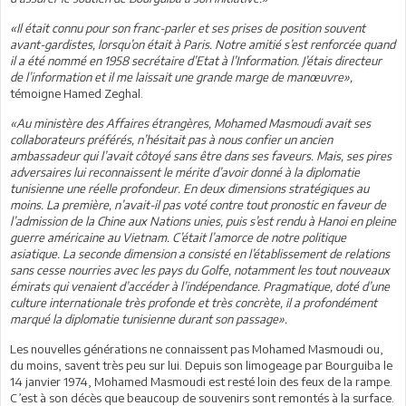
«Il était connu pour son franc-parler et ses prises de position souvent
avant-gardistes, lorsqu’on était à Paris. Notre amitié s’est renforcée quand
il a été nommé en 1958 secrétaire d’Etat à l’Information. J’étais directeur
de l’information et il me laissait une grande marge de manœuvre»,
témoigne Hamed Zeghal.
«Au ministère des Affaires étrangères, Mohamed Masmoudi avait ses
collaborateurs préférés, n’hésitait pas à nous confier un ancien
ambassadeur qui l’avait côtoyé sans être dans ses faveurs. Mais, ses pires
adversaires lui reconnaissent le mérite d’avoir donné à la diplomatie
tunisienne une
réelle profondeur. En deux dimensions stratégiques au
moins. La première, n’avait-il pas voté contre tout pronostic en faveur de
l’admission de la Chine aux Nations unies, puis s’est rendu à Hanoi en pleine
guerre américaine au Vietnam. C’était l’amorce de notre politique
asiatique. La seconde dimension a consisté en l’établissement de relations
sans cesse nourries avec les pays du Golfe, notamment les tout nouveaux
émirats qui venaient d’accéder à l’indépendance. Pragmatique, doté d’une
culture internationale très profonde et très concrète, il a profondément
marqué la diplomatie tunisienne durant son passage».
Les nouvelles générations ne connaissent pas Mohamed Masmoudi ou,
du moins, savent très peu sur lui. Depuis son limogeage par Bourguiba le
14 janvier 1974, Mohamed Masmoudi est resté loin des feux de la rampe.
C’est à son décès que beaucoup de souvenirs sont remontés à la surface.